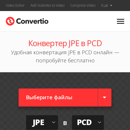
Video Editor
Add Subtitles to Video
Compress Video
Ещё
Конвертер JPE в PCD
Удобная конвертация JPE в PCD онлайн —
попробуйте бесплатно
Выберите файлы
JPE
PCD
в