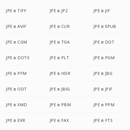
JPE в TIFF
JPE в JP2
JPE в JIF
JPE в AVIF
JPE в CUR
JPE в EPUB
JPE в CGM
JPE в TGA
JPE в DOT
JPE в DOTX
JPE в PLT
JPE в PGM
JPE в PFM
JPE в HDR
JPE в JBG
JPE в ODT
JPE в JBIG
JPE в JFIF
JPE в XWD
JPE в PBM
JPE в PPM
JPE в EXR
JPE в FAX
JPE в FTS