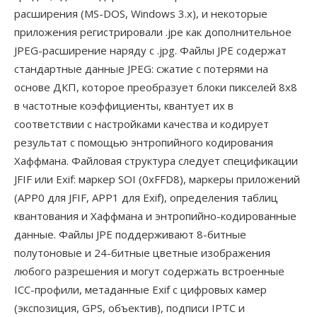
расширения (MS-DOS, Windows 3.x), и некоторые
приложения регистрировали .jpe как дополнительное
JPEG-расширение наряду с .jpg. Файлы JPE содержат
стандартные данные JPEG: сжатие с потерями на
основе ДКП, которое преобразует блоки пикселей 8x8
в частотные коэффициенты, квантует их в
соответствии с настройками качества и кодирует
результат с помощью энтропийного кодирования
Хаффмана. Файловая структура следует спецификации
JFIF или Exif: маркер SOI (0xFFD8), маркеры приложений
(APP0 для JFIF, APP1 для Exif), определения таблиц
квантования и Хаффмана и энтропийно-кодированные
данные. Файлы JPE поддерживают 8-битные
полутоновые и 24-битные цветные изображения
любого разрешения и могут содержать встроенные
ICC-профили, метаданные Exif с цифровых камер
(экспозиция, GPS, объектив), подписи IPTC и