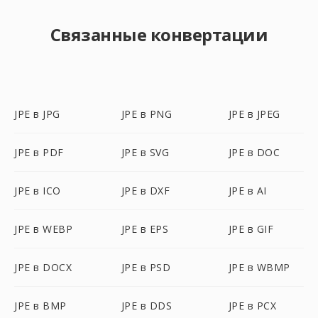
Связанные конвертации
JPE в JPG
JPE в PNG
JPE в JPEG
JPE в PDF
JPE в SVG
JPE в DOC
JPE в ICO
JPE в DXF
JPE в AI
JPE в WEBP
JPE в EPS
JPE в GIF
JPE в DOCX
JPE в PSD
JPE в WBMP
JPE в BMP
JPE в DDS
JPE в PCX