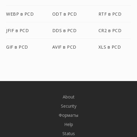
WEBP в PCD
ODT в PCD
RTF в PCD
JFIF в PCD
DDS в PCD
CR2 в PCD
GIF в PCD
AVIF в PCD
XLS в PCD
About
Security
Форматы
Help
Status