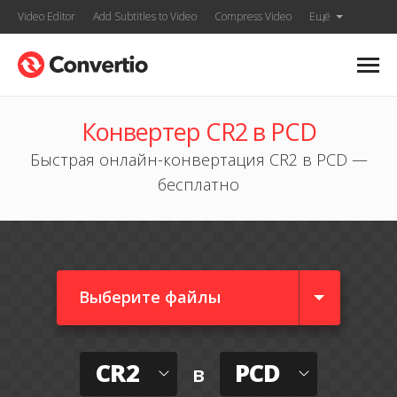
Video Editor
Add Subtitles to Video
Compress Video
Ещё
Конвертер CR2 в PCD
Быстрая онлайн-конвертация CR2 в PCD —
бесплатно
Выберите файлы
CR2
PCD
в