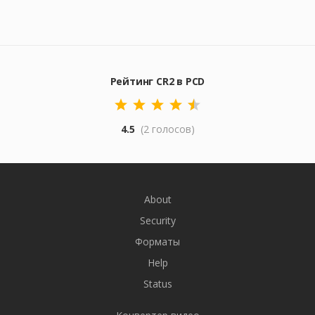
Рейтинг CR2 в PCD
4.5
(2 голосов)
About
Security
Форматы
Help
Status