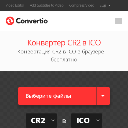
Video Editor
Add Subtitles to Video
Compress Video
Ещё
Конвертер CR2 в ICO
Конвертация CR2 в ICO в браузере —
бесплатно
Выберите файлы
CR2
ICO
в