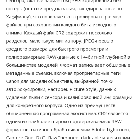
сенсора, сжатые вариантом JPEG-кодирования без
потерь (остатки предсказания, закодированные по
Хаффману), что позволяет контролировать размер
файлов при сохранении каждого бита исходного
снимка. Каждый файл CR2 содержит несколько
разделов: маленькую миниатюру, JPEG-превью
среднего размера для быстрого просмотра и
полноразмерные RAW-данные с 14-битной глубиной в
большинстве моделей. Формат записывает обширные
метаданные съёмки, включая проприетарные теги
Canon для модели объектива, выбранной точки
автофокусировки, настроек Picture Style, данных
удаления пыли с сенсора и калибровочной информации
для конкретного корпуса. Одно из преимуществ —
обширнейшая программная экосистема: CR2 является
одним из наиболее широко поддерживаемых RAW-
форматов, нативно обрабатываемым Adobe Lightroom,
Capture One, DxO, RawTherapee, darktable и десятками