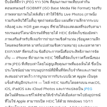
บีบอัดที่ดีกว่า JPEG ราว 50% ที่คุณภาพภาพเทียบเท่ากัน
คอนเทนเนอร์ ISOBMFF (ISO Base Media File Format) รองรับ
ภาพหลายภาพในไฟล์เดียว ทำให้ใช้กับ Live Photos (ภาพนิ่ง
รวมกับคลิปวิดีโอสั้น) ชุดถ่ายต่อเนื่อง แผนที่ความลึกจากระบบ
กล้องคู่ และ HDR gain maps ที่ช่วยให้จอแสดงผลที่รองรับสามา
รถเรนเดอร์ไดนามิกเรนจ์ที่ขยายได้ HEIC ยังจัดเก็บช่องอัลฟา
ภาพเสริมสำหรับฟีเจอร์การถ่ายภาพเชิงคำนวณ (ข้อมูลความลึก
โหมดพอร์ตเทรต มาสก์แบ่งส่วนเชิงความหมาย) และเมทาดาทา
EXIF/XMP ที่ครบถ้วน ข้อดีประการหนึ่งคือประสิทธิภาพการจัด
เก็บ — iPhone ที่ถ่ายภาพ HEIC ใช้พื้นที่จัดเก็บราวครึ่งหนึ่งของ
ภาพ JPEG ที่เทียบเท่าโดยไม่สูญเสียคุณภาพที่มองเห็นได้ ซึ่งเป็น
ประโยชน์อย่างมากบนอุปกรณ์ที่มีพื้นที่จัดเก็บจำกัดและภาพถ่าย
สะสมอย่างรวดเร็ว การบูรณาการกับระบบนิเวศ Apple เป็นจุด
แข็งสำคัญอีกประการ — ไฟล์ HEIC รองรับโดยตรงบน macOS,
iOS, iPadOS และ iCloud Photos และการแปลงเป็น
JPEG
อัตโนมัติขณะแชร์ไฟล์ช่วยให้เข้ากันได้เมื่อส่งภาพไปยังอุปกรณ์
ที่ไม่ใช่ Apple สามารถเปิด HEIC ได้ด้วย Windows 10/11