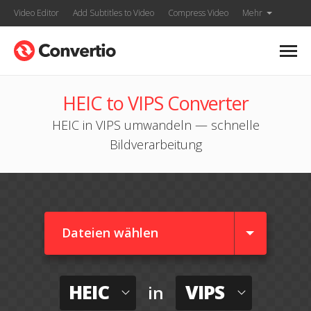
Video Editor
Add Subtitles to Video
Compress Video
Mehr
HEIC to VIPS Converter
HEIC in VIPS umwandeln — schnelle
Bildverarbeitung
Dateien wählen
HEIC
VIPS
in