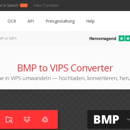
xt to Speech
Video Translator
OCR
API
Preisgestaltung
Help
Hervorragend
P in VIPS
BMP to VIPS Converter
e in VIPS umwandeln — hochladen, konvertieren, her
BMP