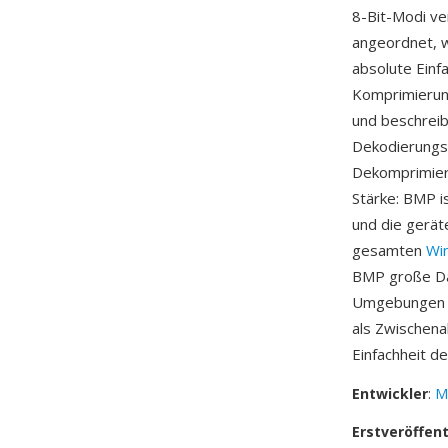
8-Bit-Modi ve
angeordnet, wo
absolute Einf
Komprimierung
und beschreib
Dekodierungsa
Dekomprimieru
Stärke: BMP 
und die gerät
gesamten
Wi
BMP große Da
Umgebungen un
als Zwischen
Einfachheit d
Entwickler
:
M
Erstveröffen