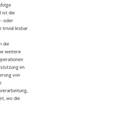
nfolge
 ist die
r- oder
rivial lesbar
n die
ine weitere
Operationen
rstützung im
erung von
e
verarbeitung,
t, wo die