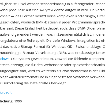
rfügbar ist. Pixel werden standardmässig in aufsteigender Reihe
bei jede Zeile auf eine 4-Byte-Grenze aufgefüllt wird. Ein Vorteil
achheit — das Format besitzt keine komplexen Kodierungs-, Filte
sschichten, wodurch BMP-Dateien in jeder Programmiersprache t
bar sind. Diese Einfachheit bedeutet auch, dass BMP-Bilder ohne
ufwand gerendert werden, was in Szenarien nützlich ist, in dene
ngslatenz eine Rolle spielt. Die tiefe Windows-Integration ist e
ist das native Bitmap-Format für Windows GDI, Zwischenablage-
eunabhängige Bitmap-Verarbeitung (DIB), was erstklassige Unte
ndows
-Ökosystem gewährleistet. Obwohl die fehlende Komprimi
teien erzeugt, die für den Webeinsatz oder speicherbeschränkt
geeignet sind, wird es weiterhin als Zwischenformat in der Bild
ablage-Austauschformat und in eingebetteten Systemen verwende
er Dekodierung die Dateigröße überwiegt.
icrosoft
tlichung
: 1990