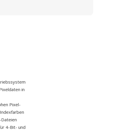
triebssystem
ixeldaten in
hen Pixel-
-Indexfarben
P-Dateien
ür 4-Bit- und