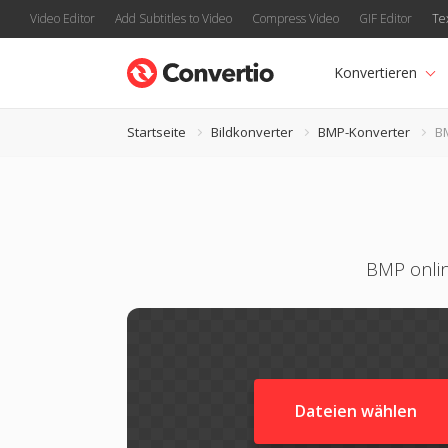
Video Editor
Add Subtitles to Video
Compress Video
GIF Editor
Te
Konvertieren
Startseite
Bildkonverter
BMP-Konverter
BM
BMP onlin
Dateien wählen