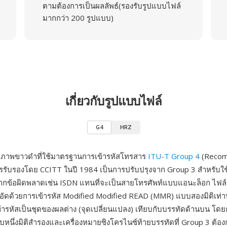
ตามต้องการเป็นผลลัพธ์(รองรับรูปแบบไฟล์
มากกว่า 200 รูปแบบ)
เกี่ยวกับรูปแบบไฟล์
G4
HRZ
บภาพขาวดำที่ใช้มาตรฐานการเข้ารหัสโทรสาร
ITU-T Group 4
(Recom
บการรับรองโดย CCITT ในปี 1984 เป็นการปรับปรุงจาก Group 3 สำหรับใช
ศจากข้อผิดพลาดเช่น ISDN แทนที่จะเป็นสายโทรศัพท์แบบแอนะล็อก ไฟล์ 
ีบอัดด้วยการเข้ารหัส Modified Modified READ (MMR) แบบสองมิติเท่า
้ารหัสเป็นชุดของผลต่าง (จุดเปลี่ยนแปลง) เทียบกับบรรทัดด้านบน โ
บหนึ่งมิติสำรองและเครื่องหมายซิงโครไนซ์ท้ายบรรทัดที่ Group 3 ต้อ