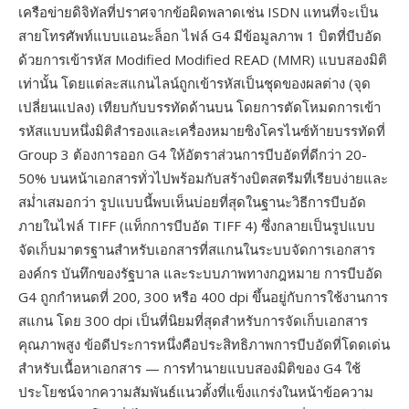
เครือข่ายดิจิทัลที่ปราศจากข้อผิดพลาดเช่น ISDN แทนที่จะเป็น
สายโทรศัพท์แบบแอนะล็อก ไฟล์ G4 มีข้อมูลภาพ 1 บิตที่บีบอัด
ด้วยการเข้ารหัส Modified Modified READ (MMR) แบบสองมิติ
เท่านั้น โดยแต่ละสแกนไลน์ถูกเข้ารหัสเป็นชุดของผลต่าง (จุด
เปลี่ยนแปลง) เทียบกับบรรทัดด้านบน โดยการตัดโหมดการเข้า
รหัสแบบหนึ่งมิติสำรองและเครื่องหมายซิงโครไนซ์ท้ายบรรทัดที่
Group 3 ต้องการออก G4 ให้อัตราส่วนการบีบอัดที่ดีกว่า 20-
50% บนหน้าเอกสารทั่วไปพร้อมกับสร้างบิตสตรีมที่เรียบง่ายและ
สม่ำเสมอกว่า รูปแบบนี้พบเห็นบ่อยที่สุดในฐานะวิธีการบีบอัด
ภายในไฟล์ TIFF (แท็กการบีบอัด TIFF 4) ซึ่งกลายเป็นรูปแบบ
จัดเก็บมาตรฐานสำหรับเอกสารที่สแกนในระบบจัดการเอกสาร
องค์กร บันทึกของรัฐบาล และระบบภาพทางกฎหมาย การบีบอัด
G4 ถูกกำหนดที่ 200, 300 หรือ 400 dpi ขึ้นอยู่กับการใช้งานการ
สแกน โดย 300 dpi เป็นที่นิยมที่สุดสำหรับการจัดเก็บเอกสาร
คุณภาพสูง ข้อดีประการหนึ่งคือประสิทธิภาพการบีบอัดที่โดดเด่น
สำหรับเนื้อหาเอกสาร — การทำนายแบบสองมิติของ G4 ใช้
ประโยชน์จากความสัมพันธ์แนวตั้งที่แข็งแกร่งในหน้าข้อความ