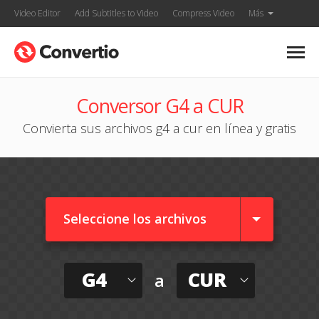
Video Editor
Add Subtitles to Video
Compress Video
Más
Conversor G4 a CUR
Convierta sus archivos g4 a cur en línea y gratis
Seleccione los archivos
G4
CUR
a