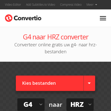
Video Editor
Add Subtitles to Video
Compress Video
Meer
G4 naar HRZ converter
Converteer online gratis uw g4- naar hrz-
bestanden
Kies bestanden
G4
HRZ
naar