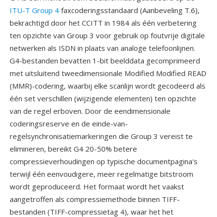
ITU-T Group 4
faxcoderingsstandaard (Aanbeveling T.6),
bekrachtigd door het CCITT in 1984 als één verbetering
ten opzichte van Group 3 voor gebruik op foutvrije digitale
netwerken als ISDN in plaats van analoge telefoonlijnen.
G4-bestanden bevatten 1-bit beelddata gecomprimeerd
met uitsluitend tweedimensionale Modified Modified READ
(MMR)-codering, waarbij elke scanlijn wordt gecodeerd als
één set verschillen (wijzigende elementen) ten opzichte
van de regel erboven. Door de eendimensionale
coderingsreserve en de einde-van-
regelsynchronisatiemarkeringen die Group 3 vereist te
elimineren, bereikt G4 20-50% betere
compressieverhoudingen op typische documentpagina's
terwijl één eenvoudigere, meer regelmatige bitstroom
wordt geproduceerd. Het formaat wordt het vaakst
aangetroffen als compressiemethode binnen TIFF-
bestanden (TIFF-compressietag 4), waar het het