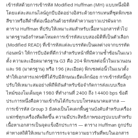
เข้ารหัสด้วยการเข้ารหัส Modified Huffman (MH) แบบหนึ่งมิติ
โดยแต่ละสแกนไลน์ถูกบีบอัดอย่างอิสระด้วยการแทนที่ชุดพิกเซล
สีขาวหรือสีดำที่ต่อเนื่องกันด้วยรหัสคำความยาวแปรผันจาก
ตาราง Huffman ที่ปรับให้เหมาะสมสำหรับเนื้อหาเอกสารทั่วไป
มาตรฐานยังกำหนดโหมดการเข้ารหัสแบบสองมิติที่เป็นตัวเลือก
(Modified READ) ที่เข้ารหัสแต่ละบรรทัดเป็นผลต่างจากบรรทัด
ก่อนหน้า ให้การบีบอัดที่ดีกว่าสำหรับหน้าที่มีความซ้ำซ้อนในแนว
ตั้ง ความละเอียดมาตรฐาน G3 คือ 204 พิกเซลต่อนิ้วในแนวนอน
และ 98 (มาตรฐาน) หรือ 196 (ละเอียด) พิกเซลต่อนิ้วในแนวตั้ง
ทำให้เอกสารแฟกซ์ที่ได้รับมีลักษณะยืดเล็กน้อย การเข้ารหัสนี้ถูก
ปรับให้เหมาะสมอย่างพิถีพิถันสำหรับข้อจำกัดการส่งแบบเรียล
ไทม์ของโมเด็มยุค 1980 ที่ทำงานที่ 2400 ถึง 14400 bps ข้อดี
ประการหนึ่งคือความเข้ากันได้กับระบบโทรคมนาคมสากล —
การเข้ารหัส Group 3 ยังคงเป็นโคเดกพื้นฐานบังคับสำหรับเครื่อง
แฟกซ์ทุกเครื่องที่ผลิตขึ้น ความมีประสิทธิภาพของรูปแบบสำหรับ
เนื้อหาเอกสารเป็นจุดแข็งอีกประการ — ตาราง Huffman ถูกปรับ
ค่าทางสถิติให้เหมาะกับการกระจายความยาวรันที่พบในเอกสาร