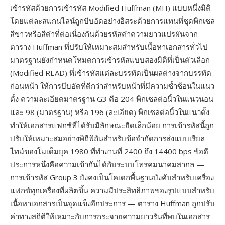
เข้ารหัสด้วยการเข้ารหัส Modified Huffman (MH) แบบหนึ่งมิติ
โดยแต่ละสแกนไลน์ถูกบีบอัดอย่างอิสระด้วยการแทนที่ชุดพิกเซล
สีขาวหรือสีดำที่ต่อเนื่องกันด้วยรหัสคำความยาวแปรผันจาก
ตาราง Huffman ที่ปรับให้เหมาะสมสำหรับเนื้อหาเอกสารทั่วไป
มาตรฐานยังกำหนดโหมดการเข้ารหัสแบบสองมิติที่เป็นตัวเลือก
(Modified READ) ที่เข้ารหัสแต่ละบรรทัดเป็นผลต่างจากบรรทัด
ก่อนหน้า ให้การบีบอัดที่ดีกว่าสำหรับหน้าที่มีความซ้ำซ้อนในแนว
ตั้ง ความละเอียดมาตรฐาน G3 คือ 204 พิกเซลต่อนิ้วในแนวนอน
และ 98 (มาตรฐาน) หรือ 196 (ละเอียด) พิกเซลต่อนิ้วในแนวตั้ง
ทำให้เอกสารแฟกซ์ที่ได้รับมีลักษณะยืดเล็กน้อย การเข้ารหัสนี้ถูก
ปรับให้เหมาะสมอย่างพิถีพิถันสำหรับข้อจำกัดการส่งแบบเรียล
ไทม์ของโมเด็มยุค 1980 ที่ทำงานที่ 2400 ถึง 14400 bps ข้อดี
ประการหนึ่งคือความเข้ากันได้กับระบบโทรคมนาคมสากล —
การเข้ารหัส Group 3 ยังคงเป็นโคเดกพื้นฐานบังคับสำหรับเครื่อง
แฟกซ์ทุกเครื่องที่ผลิตขึ้น ความมีประสิทธิภาพของรูปแบบสำหรับ
เนื้อหาเอกสารเป็นจุดแข็งอีกประการ — ตาราง Huffman ถูกปรับ
ค่าทางสถิติให้เหมาะกับการกระจายความยาวรันที่พบในเอกสาร