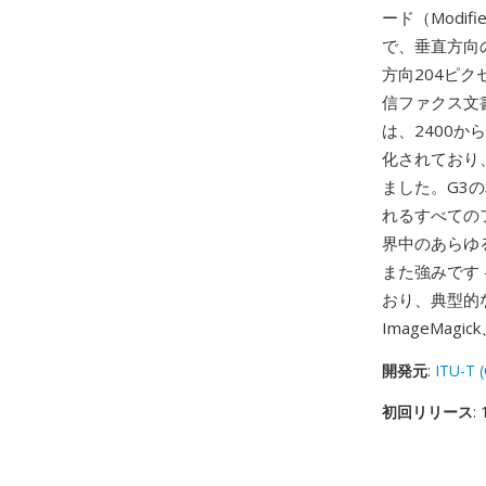
ード（Modi
で、垂直方向
方向204ピク
信ファクス文
は、2400か
化されており
ました。G3
れるすべての
界中のあらゆ
また強みです
おり、典型的
ImageMa
開発元
:
ITU-T 
初回リリース
: