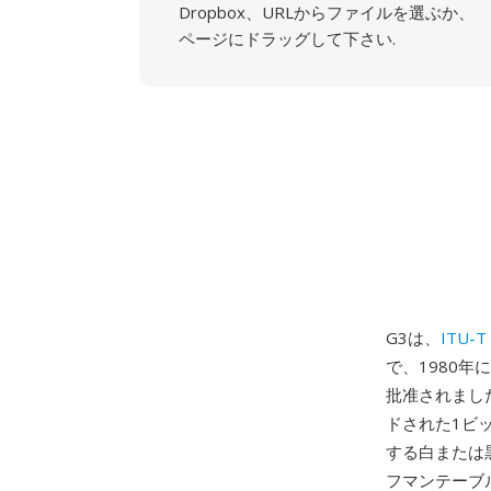
Dropbox、URLからファイルを選ぶか、
ページにドラッグして下さい.
G3は、
ITU-T
で、1980
批准されました
ドされた1ビ
する白または
フマンテーブ