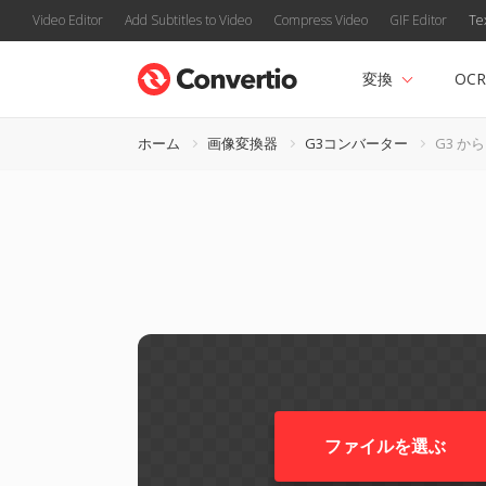
Video Editor
Add Subtitles to Video
Compress Video
GIF Editor
Te
変換
OCR
ホーム
画像変換器
G3コンバーター
G3 から 
ファイルを選ぶ