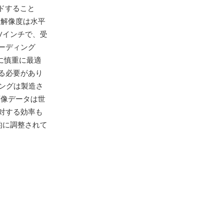
ードすること
3解像度は水平
/インチで、受
ーディング
約に慎重に最適
る必要があり
ィングは製造さ
画像データは世
対する効率も
的に調整されて