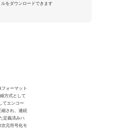
ルをダウンロードできます
像フォーマット
圧縮方式として
用してエンコー
圧縮され、連続
た定義済みハ
2次元符号化モ