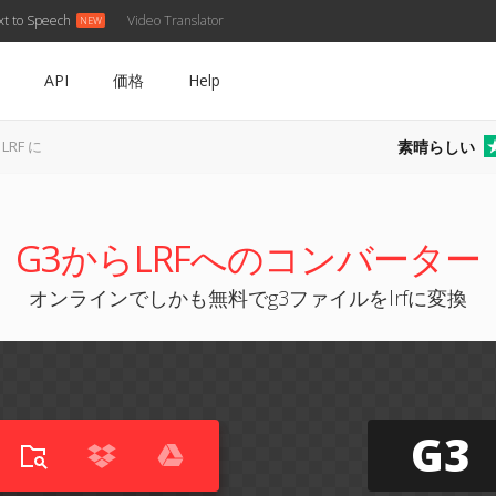
xt to Speech
Video Translator
API
価格
Help
素晴らしい
LRF に
G3からLRFへのコンバーター
オンラインでしかも無料でg3ファイルをlrfに変換
G3