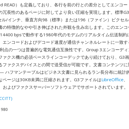
fied READ）も定義しており、各行を前の行との差分としてエンコ
の冗長性のあるページに対してより良い圧縮を実現します。標準G
セル/インチ、垂直方向98（標準）または196（ファイン）ピクセル
書の特徴的なやや引き伸ばされた外観を生み出します。このエンコ
ら14400 bpsで動作する1980年代のモデムのリアルタイム伝送制
、エンコードおよびデコード速度が通信チャンネルレートに一致す
の利点の一つは普遍的な電気通信互換性です。Group 3エンコーデ
ファクス機の必須ベースラインコーデックであり続けており、G3
るファクスデバイスとの間で送受信が可能です。文書コンテンツに
 — ハフマンテーブルはビジネス文書に見られるラン長分布に統計
なページは30KB未満に圧縮されます。G3ファイルは
LibreOffice
、
gick、およびファクスサーバーソフトウェアでサポートされています。
(CCITT)
 1980