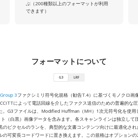
ぶ（200種類以上のフォーマットが利用
できます）
フォーマットについて
G3
LRF
 Group 3
ファクシミリ符号化規格（勧告T.4）に基づくモノクロ画
年にCCITTによって電話回線を介したファクス送信のための普遍的な
。G3ファイルは、Modified Huffman（MH）1次元符号化を使
ット（白黒）画像データを含みます。各スキャンラインは独立して
黒のピクセルのランを、典型的な文書コンテンツ向けに最適化され
ルの可変長コードワードに置き換えます。この規格はオプションの