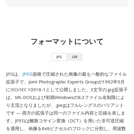
フォーマットについて
JPG
LRF
JPGは、
JPEG
規格で圧縮された画像の最も一般的なファイル
拡張子で、Joint Photographic Experts Groupが1992年9月
にISO/IEC 10918-1として公開しました。3文字の.jpg拡張子
は、MS-DOSおよび初期Windowsの8.3ファイル名制限によ
り主流となりましたが、.jpegはフルレングスのバリアント
です — 両方の拡張子は同一のファイル内容と圧縮を表しま
す。JPEGは離散コサイン変換（DCT）を用いた非可逆圧縮
を適用し、画像を8x8ピクセルのブロックに分割し、周波数