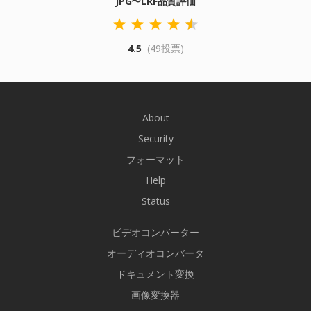
JPG〜LRF品質評価
4.5
(49投票)
About
Security
フォーマット
Help
Status
ビデオコンバーター
オーディオコンバータ
ドキュメント変換
画像変換器