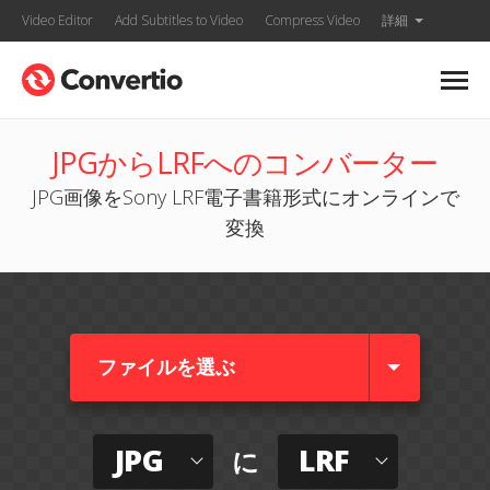
Video Editor
Add Subtitles to Video
Compress Video
詳細
JPGからLRFへのコンバーター
JPG画像をSony LRF電子書籍形式にオンラインで
変換
ファイルを選ぶ
JPG
LRF
に