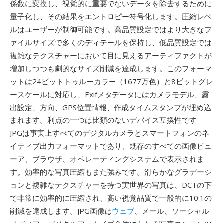
係数に変換し、視覚的に重要でないデータを除去するために
量子化し、その結果をエントロピー符号化します。圧縮レベ
ルはユーザーが制御可能です。高品質設定ではより大きなフ
ァイルサイズで多くのディテールを保持し、低品質設定では
複雑なテクスチャーにおいて目に見えるアーティファクトが
増加しつつも劇的なサイズ削減を達成します。このフォーマ
ットは24ビットトゥルーカラー（1677万色）と8ビットグレ
ースケールに対応し、Exifメタデータにはカメラモデル、露
出設定、方向、GPS位置情報、作成タイムスタンプが埋め込
まれます。利点の一つは比類のないデバイス互換性です —
JPGは事実上すべてのデジタルカメラとスマートフォンのネ
イティブ出力フォーマットであり、既存のすべての画像ビュ
ーア、ブラウザ、オペレーティングシステムで表示されま
す。効率的な写真圧縮もまた強みです。滑らかなグラデーシ
ョンと複雑なテクスチャーを持つ実世界の写真は、DCTの下
で非常に効率的に圧縮され、高い視覚品質で一般的に10:1の
削減を達成します。JPG画像は
ウェブ
、メール、ソーシャル