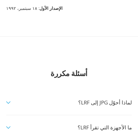
الإصدار الأول
: ١٨ سبتمبر، ١٩٩٢
أسئلة مكررة
لماذا أحوّل JPG إلى LRF؟
ما الأجهزة التي تقرأ LRF؟