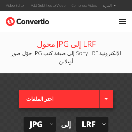
المزيد
Compress Video
Add Subtitles to Video
Video Editor
محول JPG إلى LRF
حوّل صور JPG إلى صيغة كتب Sony LRF الإلكترونية
أونلاين
اختر الملفات
JPG
LRF
إلى