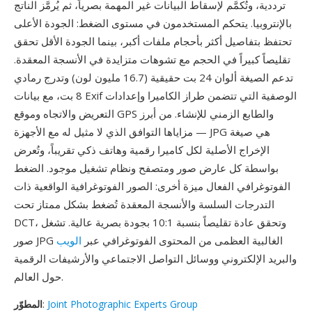
ترددية، وتُكمَّم لإسقاط البيانات غير المهمة بصرياً، ثم يُرمَّز الناتج
بالإنتروبيا. يتحكم المستخدمون في مستوى الضغط: الجودة الأعلى
تحتفظ بتفاصيل أكثر بأحجام ملفات أكبر، بينما الجودة الأقل تحقق
تقليصاً كبيراً في الحجم مع تشوهات متزايدة في الأنسجة المعقدة.
تدعم الصيغة ألوان 24 بت حقيقية (16.7 مليون لون) وتدرج رمادي
8 بت، مع بيانات Exif الوصفية التي تتضمن طراز الكاميرا وإعدادات
التعريض والاتجاه وموقع GPS والطابع الزمني للإنشاء. من أبرز
مزاياها التوافق الذي لا مثيل له مع الأجهزة — JPG هي صيغة
الإخراج الأصلية لكل كاميرا رقمية وهاتف ذكي تقريباً، وتُعرض
بواسطة كل عارض صور ومتصفح ونظام تشغيل موجود. الضغط
الفوتوغرافي الفعال ميزة أخرى: الصور الفوتوغرافية الواقعية ذات
التدرجات السلسة والأنسجة المعقدة تُضغط بشكل ممتاز تحت
DCT، وتحقق عادة تقليصاً بنسبة 10:1 بجودة بصرية عالية. تشغل
صور JPG الغالبية العظمى من المحتوى الفوتوغرافي عبر
الويب
والبريد الإلكتروني ووسائل التواصل الاجتماعي والأرشيفات الرقمية
حول العالم.
Joint Photographic Experts Group
:
المطوّر