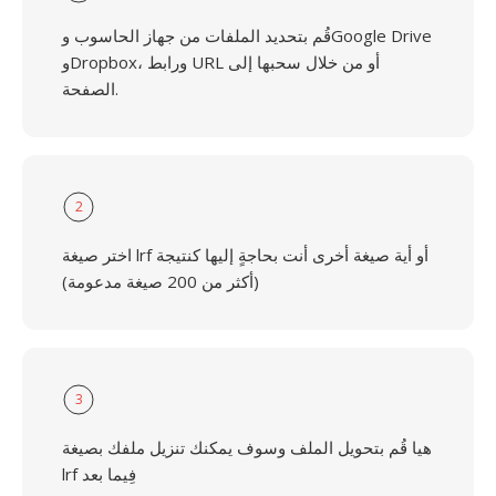
قُم بتحديد الملفات من جهاز الحاسوب وGoogle Drive
وDropbox، ورابط URL أو من خلال سحبها إلى
الصفحة.
2
اختر صيغة lrf أو أية صيغة أخرى أنت بحاجةٍ إليها كنتيجة
(أكثر من 200 صيغة مدعومة)
3
هيا قُم بتحويل الملف وسوف يمكنك تنزيل ملفك بصيغة
lrf فِيما بعد