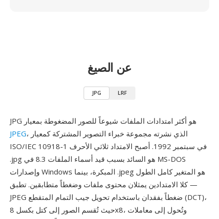
عن الصيغ
JPG
LRF
JPG هو أكثر امتدادات الملفات شيوعاً للصور المضغوطة بمعيار
، الذي نشرته مجموعة خبراء التصوير المشتركة كمعيار
JPEG
ISO/IEC 10918-1 في سبتمبر 1992. أصبح الامتداد ثلاثي الأحرف
.jpg هو السائد بسبب قيد أسماء الملفات 8.3 في MS-DOS
وإصدارات Windows المبكرة، بينما .jpeg هو المتغير كامل الطول
— كلا الامتدادين يمثلان محتوى ملفات وضغطاً متطابقين. تطبق
JPEG ضغطاً بفقدان باستخدام تحويل جيب التمام المتقطع (DCT)،
حيث تُقسم الصور إلى كتل بكسل 8x8، وتُحول إلى معاملات