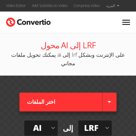
المزيد
Compress Video
Add Subtitles to Video
Video Editor
محول AI إلى LRF
يمكنك تحويل ملفات ai إلى lrf على الإنترنت وبشكل
مجاني
اختر الملفات
AI
LRF
إلى