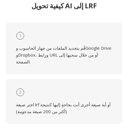
كيفية تحويل AI إلى LRF
1
قُم بتحديد الملفات من جهاز الحاسوب وGoogle Drive
وDropbox، ورابط URL أو من خلال سحبها إلى
الصفحة.
2
اختر صيغة lrf أو أية صيغة أخرى أنت بحاجةٍ إليها كنتيجة
(أكثر من 200 صيغة مدعومة)