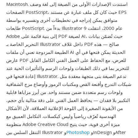
Macintosh. استندت الإصدارات الأولى من الصيغة إلى لغة وصف
الصفحات PostScript، حيث كان كل ملف عبارة عن مستند EPS
متوافق يمكن إدراجه في تخطيطات أخرى وتفسيره بواسطة
طابعات PostScript. بدءاً من Illustrator 9 عام 2000، انتقلت
Adobe إلى بنية قائمة على PDF لصيغة AI، حيث تُضمّن بيانات
التحرير الخاصة بـ Illustrator داخل غلاف PDF صالح — هذه
الطبيعة المزدوجة تعني أن ملفات AI الحديثة يمكن فتحها في أي
عارض PDF للعرض، مع الحفاظ على العمل الفني الكامل القابل
للتحرير بما في ذلك الطبقات ولوحات الرسم والتأثيرات الحية عند
إعادة فتحها في Illustrator. تدعم الصيغة بنى متجهة معقدة مثل
شبكات التدرج وأقنعة القص ومكتبات الرموز وأوضاع مزج الشفافية
ولوحات رسم متعددة ضمن مستند واحد. من أبرز مزاياها قابلية
التكبير بلا فقدان — يحافظ العمل الفني على دقة مثالية بأي حجم،
من الأيقونة الصغيرة إلى اللوحة الإعلانية العملاقة، لأن الأشكال
الهندسية تُعرّف رياضياً وليس كبكسلات. التكامل العميق مع
منظومة Adobe Creative Cloud ميزة أخرى قوية، حيث يتيح
وInDesign وAfter
Photoshop
التنقل السلس بين Illustrator و