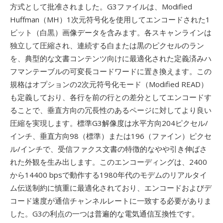
方式として批准されました。G3ファイルは、Modified
Huffman（MH）1次元符号化を使用してエンコードされた1
ビット（白黒）画像データを含みます。各スキャンラインは
独立して圧縮され、連続する白または黒のピクセルのラン
を、典型的な文書コンテンツ向けに最適化された定義済みハ
フマンテーブルの可変長コードワードに置き換えます。この
規格はオプションの2次元符号化モード（Modified READ）
も定義しており、各行を前の行との差分としてエンコードす
ることで、垂直方向の冗長性のあるページに対してより良い
圧縮を実現します。標準G3解像度は水平方向204ピクセル/
インチ、垂直方向98（標準）または196（ファイン）ピクセ
ル/インチで、受信ファクス文書の特徴的なやや引き伸ばさ
れた外観を生み出します。このエンコーディングは、2400
から14400 bpsで動作する1980年代のモデムのリアルタイ
ム伝送制約に慎重に最適化されており、エンコードおよびデ
コード速度が通信チャンネルレートに一致する必要がありま
した。G3の利点の一つは普遍的な電気通信互換性です。