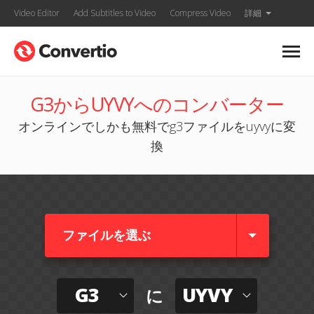
Video Editor
Add Subtitles to Video
Compress Video
詳細
G3からUYVYへのコンバーター
オンラインでしかも無料でg3ファイルをuyvyに変
換
ファイルを選ぶ
G3
UYVY
に