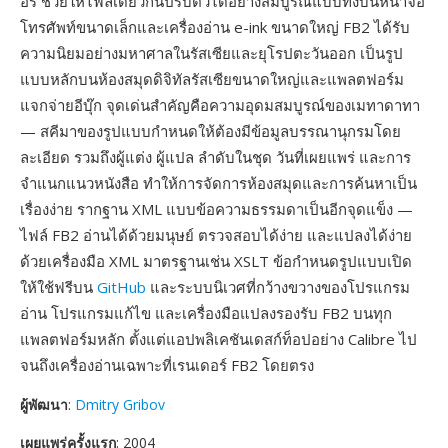
อร์ ช่วยให้ไฟล์เดียวกันปรับตัวได้อย่างสมบูรณ์แบบทั้งบนหน้าจอ
โทรศัพท์ขนาดเล็กและเครื่องอ่าน e-ink ขนาดใหญ่ FB2 ได้รับ
ความนิยมอย่างมหาศาลในรัสเซียและยุโรปตะวันออก เป็นรูป
แบบหลักบนห้องสมุดดิจิทัลรัสเซียขนาดใหญ่และแพลตฟอร์ม
แจกจ่ายอีบุ๊ก จุดเด่นสำคัญคือความอุดมสมบูรณ์ของเมทาดาทา
— สคีมาของรูปแบบกำหนดให้ต้องมีข้อมูลบรรณานุกรมโดย
ละเอียด รวมถึงผู้แต่ง ผู้แปล ลำดับในชุด วันที่เผยแพร่ และการ
จำแนกแนวหนังสือ ทำให้การจัดการห้องสมุดและการค้นหาเป็น
เรื่องง่าย รากฐาน XML แบบข้อความธรรมดาเป็นอีกจุดแข็ง —
ไฟล์ FB2 อ่านได้ด้วยมนุษย์ ตรวจสอบได้ง่าย และแปลงได้ง่าย
ด้วยเครื่องมือ XML มาตรฐานเช่น XSLT ข้อกำหนดรูปแบบเปิด
ให้ใช้ฟรีบน
GitHub
และระบบนิเวศที่กว้างขวางของโปรแกรม
อ่าน โปรแกรมแก้ไข และเครื่องมือแปลงรองรับ FB2 บนทุก
แพลตฟอร์มหลัก ตั้งแต่แอปพลิเคชันเดสก์ท็อปอย่าง Calibre ไป
จนถึงเครื่องอ่านเฉพาะที่เรนเดอร์ FB2 โดยตรง
ผู้พัฒนา
:
Dmitry Gribov
เผยแพร่ครั้งแรก
: 2004