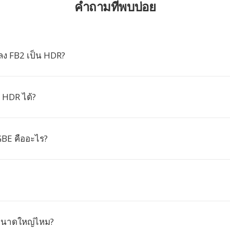
คำถามที่พบบ่อย
ง FB2 เป็น HDR?
 HDR ได้?
BE คืออะไร?
ีขนาดใหญ่ไหม?