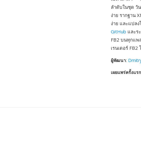
ลำดับในชุด วั
ง่าย รากฐาน X
ง่าย และแปลงไ
GitHub
และระบ
FB2 บนทุกแพลต
เรนเดอร์ FB2
ผู้พัฒนา
:
Dmitr
เผยแพร่ครั้งแรก