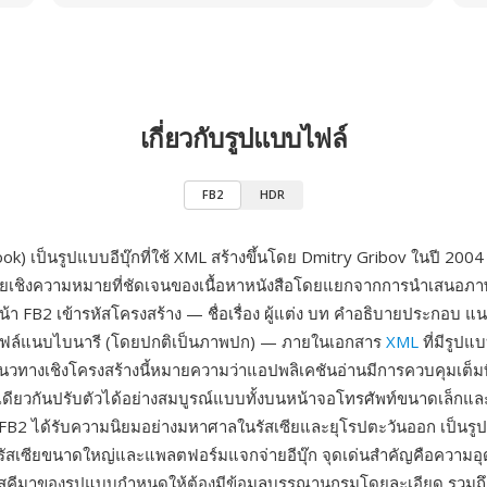
เกี่ยวกับรูปแบบไฟล์
FB2
HDR
ook) เป็นรูปแบบอีบุ๊กที่ใช้ XML สร้างขึ้นโดย Dmitry Gribov ในปี 2
บายเชิงความหมายที่ชัดเจนของเนื้อหาหนังสือโดยแยกจากการนำเสนอภา
น้า FB2 เข้ารหัสโครงสร้าง — ชื่อเรื่อง ผู้แต่ง บท คำอธิบายประกอบ 
ไฟล์แนบไบนารี (โดยปกติเป็นภาพปก) — ภายในเอกสาร
XML
ที่มีรูปแบ
นวทางเชิงโครงสร้างนี้หมายความว่าแอปพลิเคชันอ่านมีการควบคุมเต็ม
์เดียวกันปรับตัวได้อย่างสมบูรณ์แบบทั้งบนหน้าจอโทรศัพท์ขนาดเล็กและ
 FB2 ได้รับความนิยมอย่างมหาศาลในรัสเซียและยุโรปตะวันออก เป็นร
ัลรัสเซียขนาดใหญ่และแพลตฟอร์มแจกจ่ายอีบุ๊ก จุดเด่นสำคัญคือความอ
ีมาของรูปแบบกำหนดให้ต้องมีข้อมูลบรรณานุกรมโดยละเอียด รวมถึงผู