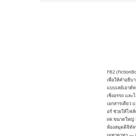
FB2 (FictionB
เพื่อให้คำอธิ
แบบเลย์เอาต์ห
เชิงอรรถ และ
เอกสารเดียว แ
อร์ ช่วยให้ไฟล
ink ขนาดใหญ่
ห้องสมุดดิจิท
เมทาดาทา — สค