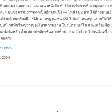
นที่เผยแพร่ และการจำแนกแนวหนังสือ ทำให้การจัดการห้องสมุดและการค
ML แบบข้อความธรรมดาเป็นอีกจุดแข็ง — ไฟล์ FB2 อ่านได้ด้วยมนุษย
ด้ง่ายด้วยเครื่องมือ XML มาตรฐานเช่น XSLT ข้อกำหนดรูปแบบเปิดให้
บนิเวศที่กว้างขวางของโปรแกรมอ่าน โปรแกรมแก้ไข และเครื่องมือแ
ฟอร์มหลัก ตั้งแต่แอปพลิเคชันเดสก์ท็อปอย่าง Calibre ไปจนถึงเครื่องอ
 โดยตรง
y Gribov
: 2004