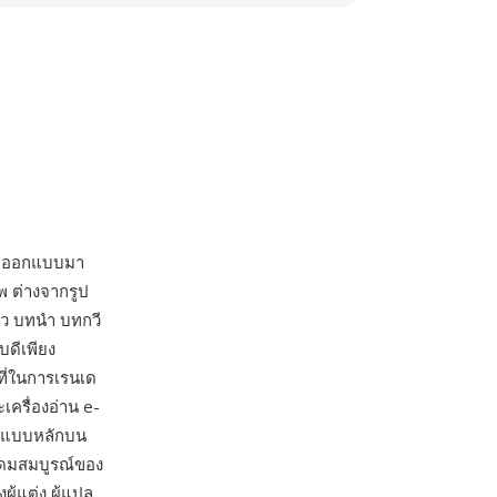
004 ออกแบบมา
พ ต่างจากรูป
แนว บทนำ บทกวี
บดีเพียง
ที่ในการเรนเด
เครื่องอ่าน e-
ูปแบบหลักบน
ุดมสมบูรณ์ของ
้แต่ง ผู้แปล