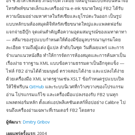
อร์ ช่วยให้ไฟล์เดียวกันปรับตัวได้อย่างสมบูรณ์แบบทั้งบนหน้าจอ
โทรศัพท์ขนาดเล็กและเครื่องอ่าน e-ink ขนาดใหญ่ FB2 ได้รับ
ความนิยมอย่างมหาศาลในรัสเซียและยุโรปตะวันออก เป็นรูป
แบบหลักบนห้องสมุดดิจิทัลรัสเซียขนาดใหญ่และแพลตฟอร์ม
แจกจ่ายอีบุ๊ก จุดเด่นสำคัญคือความอุดมสมบูรณ์ของเมทาดาทา
— สคีมาของรูปแบบกำหนดให้ต้องมีข้อมูลบรรณานุกรมโดย
ละเอียด รวมถึงผู้แต่ง ผู้แปล ลำดับในชุด วันที่เผยแพร่ และการ
จำแนกแนวหนังสือ ทำให้การจัดการห้องสมุดและการค้นหาเป็น
เรื่องง่าย รากฐาน XML แบบข้อความธรรมดาเป็นอีกจุดแข็ง —
ไฟล์ FB2 อ่านได้ด้วยมนุษย์ ตรวจสอบได้ง่าย และแปลงได้ง่าย
ด้วยเครื่องมือ XML มาตรฐานเช่น XSLT ข้อกำหนดรูปแบบเปิด
ให้ใช้ฟรีบน
GitHub
และระบบนิเวศที่กว้างขวางของโปรแกรม
อ่าน โปรแกรมแก้ไข และเครื่องมือแปลงรองรับ FB2 บนทุก
แพลตฟอร์มหลัก ตั้งแต่แอปพลิเคชันเดสก์ท็อปอย่าง Calibre ไป
จนถึงเครื่องอ่านเฉพาะที่เรนเดอร์ FB2 โดยตรง
ผู้พัฒนา
:
Dmitry Gribov
เผยแพร่ครั้งแรก
: 2004