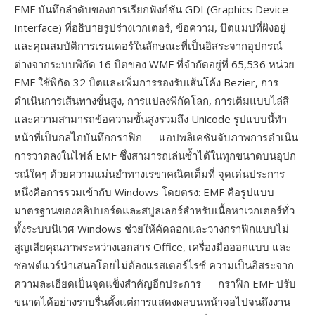
EMF บันทึกลำดับของการเรียกฟังก์ชัน GDI (Graphics Device
Interface) ที่อธิบายรูปร่างเวกเตอร์, ข้อความ, บิตแมปที่ฝังอยู่
และคุณสมบัติการเรนเดอร์ในลักษณะที่เป็นอิสระจากอุปกรณ์
ต่างจากระบบพิกัด 16 บิตของ WMF ที่จำกัดอยู่ที่ 65,536 หน่วย
EMF ใช้พิกัด 32 บิตและเพิ่มการรองรับเส้นโค้ง Bezier, การ
ดำเนินการเส้นทางขั้นสูง, การแปลงพิกัดโลก, การเติมแบบไล่สี
และความสามารถข้อความขั้นสูงรวมถึง Unicode รูปแบบนี้ทำ
หน้าที่เป็นกลไกบันทึกกราฟิก — แอปพลิเคชันจับภาพการดำเนิน
การวาดลงในไฟล์ EMF ซึ่งสามารถเล่นซ้ำได้ในทุกขนาดบนอุปก
รณ์ใดๆ ด้วยความแม่นยำทางเรขาคณิตเต็มที่ จุดเด่นประการ
หนึ่งคือการรวมเข้ากับ Windows โดยตรง: EMF คือรูปแบบ
มาตรฐานของคลิปบอร์ดและสปูลเลอร์สำหรับเนื้อหาเวกเตอร์ทั่ว
ทั้งระบบนิเวศ Windows ช่วยให้คัดลอกและวางกราฟิกแบบไม่
สูญเสียคุณภาพระหว่างเอกสาร Office, เครื่องมือออกแบบ และ
ซอฟต์แวร์นำเสนอโดยไม่ต้องแรสเตอร์ไรซ์ ความเป็นอิสระจาก
ความละเอียดเป็นจุดแข็งสำคัญอีกประการ — กราฟิก EMF ปรับ
ขนาดได้อย่างราบรื่นตั้งแต่การแสดงผลบนหน้าจอไปจนถึงงาน