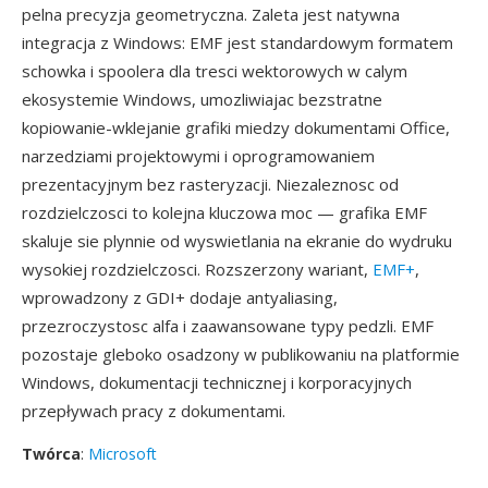
pelna precyzja geometryczna. Zaleta jest natywna
integracja z Windows: EMF jest standardowym formatem
schowka i spoolera dla tresci wektorowych w calym
ekosystemie Windows, umozliwiajac bezstratne
kopiowanie-wklejanie grafiki miedzy dokumentami Office,
narzedziami projektowymi i oprogramowaniem
prezentacyjnym bez rasteryzacji. Niezaleznosc od
rozdzielczosci to kolejna kluczowa moc — grafika EMF
skaluje sie plynnie od wyswietlania na ekranie do wydruku
wysokiej rozdzielczosci. Rozszerzony wariant,
EMF+
,
wprowadzony z GDI+ dodaje antyaliasing,
przezroczystosc alfa i zaawansowane typy pedzli. EMF
pozostaje gleboko osadzony w publikowaniu na platformie
Windows, dokumentacji technicznej i korporacyjnych
przepływach pracy z dokumentami.
Twórca
:
Microsoft