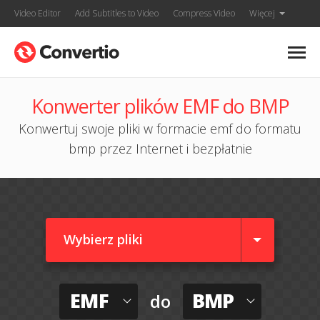
Video Editor
Add Subtitles to Video
Compress Video
Więcej
Konwerter plików EMF do BMP
Konwertuj swoje pliki w formacie emf do formatu
bmp przez Internet i bezpłatnie
Wybierz pliki
EMF
BMP
do