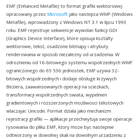
EMF (Enhanced Metafile) to format grafiki wektorowej
opracowany przez
Microsoft
jako nastepca WMF (Windows
Metafile), wprowadzony z Windows NT 3.1 w lipcu 1993
roku. EMF rejestruje sekwencje wywolan funkcji GDI
(Graphics Device Interface), ktore opisuja ksztalty
wektorowe, tekst, osadzone bitmapy i atrybuty
renderowania w sposob niezalezny od urzadzenia. W
odroznieniu od 16-bitowego systemu wspolrzednych WMF
ograniczonego do 65 536 jednostek, EMF uzywa 32-
bitowych wspolrzednych i dodaje obsluge krzywych
Beziera, zaawansowanych operacji na sciezkach,
transformacji wspolrzednych swiata, wypelnien
gradientowych i rozszerzonych mozliwosci tekstowych
wlaczajac Unicode. Format dziala jako mechanizm
rejestracji grafiki — aplikacje przechwytuja swoje operacje
rysowania do pliku EMF, ktory moze byc nastepnie
odtworzony w dowolnej skali na dowolnym urzadzeniu z