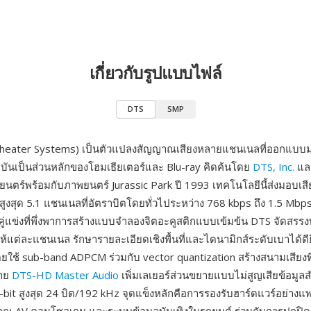
เกี่ยวกับรูปแบบไฟล์
DTS
SMP
 Theater Systems) เป็นตัวแปลงสัญญาณเสียงหลายแชนเนลที่ออกแบบม
ุบันเป็นส่วนหลักของโฮมเธียเตอร์และ Blu-ray คิดค้นโดย
DTS, Inc.
และ
ตร์พร้อมกับภาพยนตร์ Jurassic Park ปี 1993 เทคโนโลยีนี้ส่งมอบเสี
สูงสุด 5.1 แชนเนลที่อัตราบิตโดยทั่วไประหว่าง 768 kbps ถึง 1.5 Mbps
่แข่งที่พึ่งพาการสร้างแบบจำลองจิตอะคูสติกแบบเข้มข้น DTS จัดสร
าให้แต่ละแชนเนล รักษารายละเอียดเชิงพื้นที่และไดนามิกส์ระดับเบาได้ดียิ่
ดยใช้ sub-band ADPCM ร่วมกับ vector quantization สร้างสนามเสียงที่ร
ยาย
DTS-HD Master Audio
เพิ่มเลเยอร์ส่วนขยายแบบไม่สูญเสียข้อมู
r-bit สูงสุด 24 บิต/192 kHz จุดแข็งหลักคือการรองรับฮาร์ดแวร์อย่าง