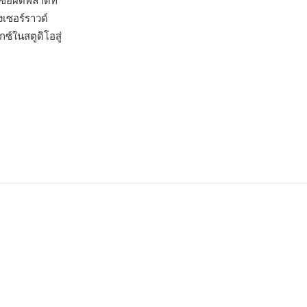
้อผิดพลาดที่
งเซอร์ราวด์
ซ์ในสตูดิโอสู่