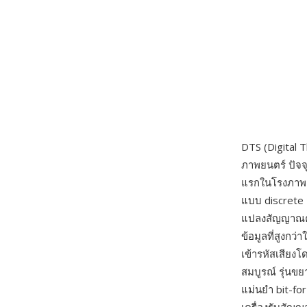
DTS (Digital
ภาพยนตร์ ปัจจ
แรกในโรงภาพยน
แบบ discrete 
แปลงสัญญาณคู
ข้อมูลที่สูงกว่
เข้ารหัสเสียงโ
สมบูรณ์ รุ่นข
แม่นยำ bit-fo