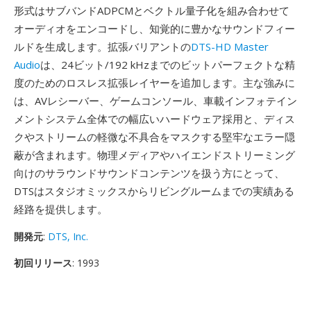
形式はサブバンドADPCMとベクトル量子化を組み合わせて
オーディオをエンコードし、知覚的に豊かなサウンドフィー
ルドを生成します。拡張バリアントの
DTS-HD Master
Audio
は、24ビット/192 kHzまでのビットパーフェクトな精
度のためのロスレス拡張レイヤーを追加します。主な強みに
は、AVレシーバー、ゲームコンソール、車載インフォテイン
メントシステム全体での幅広いハードウェア採用と、ディス
クやストリームの軽微な不具合をマスクする堅牢なエラー隠
蔽が含まれます。物理メディアやハイエンドストリーミング
向けのサラウンドサウンドコンテンツを扱う方にとって、
DTSはスタジオミックスからリビングルームまでの実績ある
経路を提供します。
開発元
:
DTS, Inc.
初回リリース
: 1993