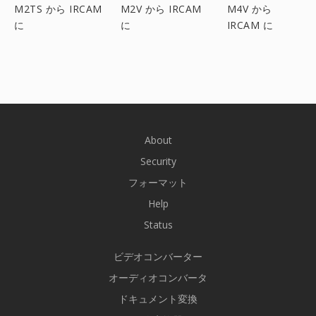
M2TS から IRCAM
M2V から IRCAM
M4V から
に
に
IRCAM に
About
Security
フォーマット
Help
Status
ビデオコンバーター
オーディオコンバータ
ドキュメント変換