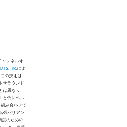
ルチチャンネルオ
DTS, Inc.
によ
たこの技術は、
ートサラウンド
とは異なり、
ルと低レベル
を組み合わせて
拡張バリアン
な精度のための