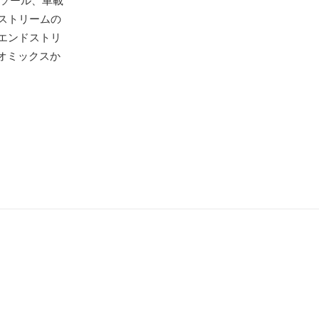
ンソール、車載
ストリームの
エンドストリ
オミックスか