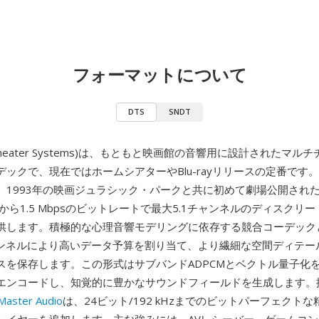
フォーマットについて
DTS
SNDT
tal Theater Systems)は、もともと映画館の音響用に設計されたマ
ックで、現在ではホームシアターやBlu-rayリリースの定番です。
、1993年の映画ジュラシック・パークと共に初めて劇場公開され
bpsから1.5 Mbpsのビットレートで最大5.1チャンネルのディスクリ
供します。積極的な心理音響モデリングに依存する競合コーデック
ャンネルにより高いデータ予算を割り当て、より繊細な空間ディテー
スを保存します。この形式はサブバンドADPCMとベクトル量子化
エンコードし、知覚的に豊かなサウンドフィールドを生成します。
aster Audio
は、24ビット/192 kHzまでのビットパーフェクト