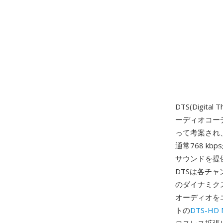
DTS(Digi
ーディオコーデ
って考案され
通常768 k
サウンドを提
DTSは各チ
のダイナミク
オーディオを
トの
DTS-HD M