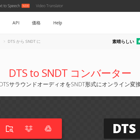
xt to Speech
Video Translator
API
価格
Help
素晴らしい
DTS から SNDT に
DTS to SNDT コンバーター
DTSサラウンドオーディオをSNDT形式にオンライン変
DTS