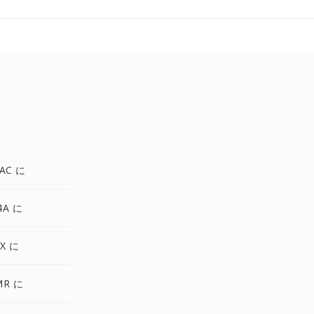
AC に
4A に
X に
MR に