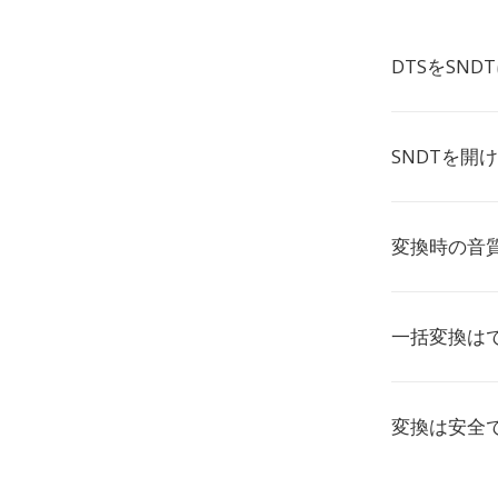
DTSをSN
SNDTを開
変換時の音
一括変換は
変換は安全で