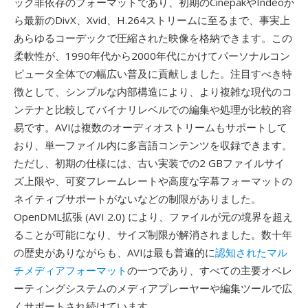
ック非依存のフォーマットであり、初期のCinepakやIndeoか
ら最新のDivX、Xvid、H.264ストリームに至るまで、事実上
あらゆるコーデックで圧縮された映像を格納できます。この
柔軟性が、1990年代から2000年代にかけてパーソナルコン
ピュータ全体での幅広い普及に貢献しました。注目すべき特
徴として、シンプルな内部構造により、より複雑な現代のコ
ンテナと比較してバイナリレベルでの編集や処理が比較的容
易です。AVIは複数のオーディオストリームもサポートして
おり、単一ファイル内に多言語コンテンツを収録できます。
ただし、初期の仕様には、古い実装での2 GBファイルサイ
ズ上限や、可変フレームレートや高度な字幕フォーマットの
ネイティブサポートがないなどの制限がありました。
OpenDML拡張 (AVI 2.0) により、ファイルが元の境界を超え
ることが可能になり、サイズ制限が解消されました。数十年
の歴史がありながらも、AVIは最も普遍的に
認知されたマル
チメディアフォーマット
の一つであり、すべての主要オペレ
ーティングシステムのメディアプレーヤーや編集ツールで広
くサポートされ続けています。