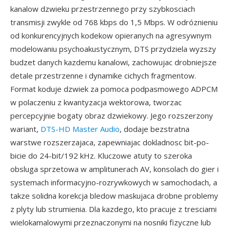
kanalow dzwieku przestrzennego przy szybkosciach
transmisji zwykle od 768 kbps do 1,5 Mbps. W odróznieniu
od konkurencyjnych kodekow opieranych na agresywnym
modelowaniu psychoakustycznym, DTS przydziela wyzszy
budzet danych kazdemu kanalowi, zachowujac drobniejsze
detale przestrzenne i dynamike cichych fragmentow.
Format koduje dzwiek za pomoca podpasmowego ADPCM
w polaczeniu z kwantyzacja wektorowa, tworzac
percepcyjnie bogaty obraz dzwiekowy. Jego rozszerzony
wariant,
DTS-HD Master Audio
, dodaje bezstratna
warstwe rozszerzajaca, zapewniajac dokladnosc bit-po-
bicie do 24-bit/192 kHz. Kluczowe atuty to szeroka
obsluga sprzetowa w amplitunerach AV, konsolach do gier i
systemach informacyjno-rozrywkowych w samochodach, a
takze solidna korekcja bledow maskujaca drobne problemy
z plyty lub strumienia. Dla kazdego, kto pracuje z tresciami
wielokamalowymi przeznaczonymi na nosniki fizyczne lub