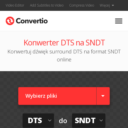
Video Editor
Add Subtitles to Video
Compress Video
Więcej
Konwerter DTS na SNDT
Konwertuj dźwięk surround DTS na format SNDT
online
Wybierz pliki
DTS
SNDT
do