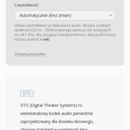
Częstotliwość:
Automatycznie (Bez zmian)
Ustaw częstotliwość próbkowania audio. Muzyka z pełnym
spektrum (20 Hz – 20 kHz) wymaga wartości nie mniejszych
niż 44.1 kHz, aby osiągnąć transparentność. Więcej informacji
można znaleźć w
wiki
.
Zresetuj wszystko
DTS
DTS (Digital Theater Systems) to
wielokanalowy kodek audio pierwotnie
zaprojektowany dla dzwieku kinowego,
obecnie standard w systemach kina