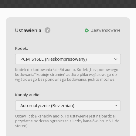
Ustawienia
Zaawansowane
Kodek:
PCM_S16LE (Nieskompresowany)
Kodek do kodowania ścieżki audio. Kodek „bez ponownego
kodowania” kopiuje strumień audio z pliku wejściowego do
wyjściowego bez ponownego kodowania, jeśli to możliwe.
Kanały audio:
Automatycznie (Bez zmian)
Ustaw liczbę kanałów audio. To ustawienie jest najbardziej
przydatne podczas ograniczania liczby kanałów (np. z 5.1 do
stereo).