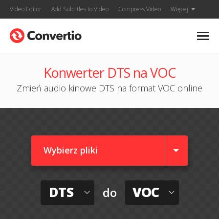
Video Editor
Add Subtitles to Video
Compress Video
Więcej
Konwerter DTS na VOC
Zmień audio kinowe DTS na format VOC online
Wybierz pliki
DTS
VOC
do