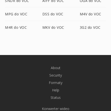
SNDR do VOC
AIFF do VOC
OGA do VOC
MPG do VOC
DSS do VOC
M4V do VOC
M4R do VOC
MKV do VOC
3G2 do VOC
About
Security
Formaty
Help
Status
Konwerter wideo