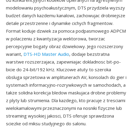
od konkurencyjnych kodekow opieranych na agresywnym
modelowaniu psychoakustycznym, DTS przydziela wyzszy
budzet danych kazdemu kanalowi, zachowujac drobniejsze
detale przestrzenne i dynamike cichych fragmentow.
Format koduje dzwiek za pomoca podpasmowego ADPCM
w polaczeniu z kwantyzacja wektorowa, tworzac
percepcyjnie bogaty obraz dzwiekowy. Jego rozszerzony
wariant,
DTS-HD Master Audio
, dodaje bezstratna
warstwe rozszerzajaca, zapewniajac dokladnosc bit-po-
bicie do 24-bit/192 kHz. Kluczowe atuty to szeroka
obsluga sprzetowa w amplitunerach AV, konsolach do gier i
systemach informacyjno-rozrywkowych w samochodach, a
takze solidna korekcja bledow maskujaca drobne problemy
z plyty lub strumienia. Dla kazdego, kto pracuje z tresciami
wielokamalowymi przeznaczonymi na nosniki fizyczne lub
streaming wysokiej jakosci, DTS oferuje sprawdzona
sciezke od miksu studyjnego do salonu.