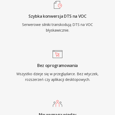
Windowsa i formatu WAV VOC stopniowo
wypadl z glownego nurtu, lecz pozostaje
Szybka konwersja DTS na VOC
wazny dla zachowania retro gier i dla kazdego,
Serwerowe silniki transkodują DTS na VOC
kto pracuje z archiwalnymi zbiorami audio z ery
błyskawicznie.
PC.
Bez oprogramowania
Wszystko dzieje się w przeglądarce. Bez wtyczek,
rozszerzeń czy aplikacji desktopowych.
Nie wymaga wiedzy