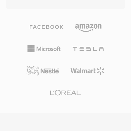
blokach: kazdy plik sklada sie z typowanych
rozszerzony wariant, DTS-HD Master Audio,
blokow danych, ktore moga przenosic 8-bitowe
dodaje bezstratna warstwe rozszerzajaca,
PCM bez znaku, 4-bitowe i 2,6-bitowe Creative
zapewniajac dokladnosc bit-po-bicie do 24-
ADPCM, 16-bitowe PCM ze znakiem, a takze
bit/192 kHz. Kluczowe atuty to szeroka obsluga
audio zakodowane w A-law i mu-law. Struktura
sprzetowa w amplitunerach AV, konsolach do
blokowa obsluguje rowniez interwaly ciszy,
gier i systemach informacyjno-rozrywkowych w
petle powtorzen i punkty znacznikowe, dajac
samochodach, a takze solidna korekcja bledow
twoorcom gier precyzyjna kontrole nad
maskujaca drobne problemy z plyty lub
odtwarzaniem dzwieku. Istotna zaleta bylo
strumienia. Dla kazdego, kto pracuje z
dekodowanie na poziomie sprzetu — karty
tresciami wielokamalowymi przeznaczonymi na
Sound Blaster mogly odtwarzac dane VOC
nosniki fizyczne lub streaming wysokiej jakosci,
bezposrednio przez transfer DMA, zwalniajac
DTS oferuje sprawdzona sciezke od miksu
procesor do innych zadan w epoce, gdy cykle
studyjnego do salonu.
procesora byly na wage zlota. Format byl
szeroko stosowany w grach DOS od id
Software, Sierra i LucasArts. Wraz z rozwojem