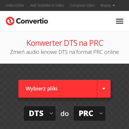
Video Editor
Add Subtitles to Video
Compress Video
Więcej
Konwerter DTS na PRC
Zmień audio kinowe DTS na format PRC online
Wybierz pliki
DTS
PRC
do