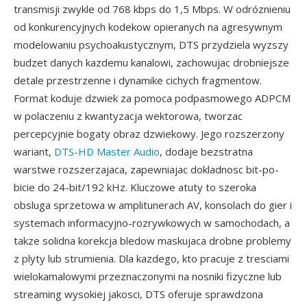
transmisji zwykle od 768 kbps do 1,5 Mbps. W odróznieniu
od konkurencyjnych kodekow opieranych na agresywnym
modelowaniu psychoakustycznym, DTS przydziela wyzszy
budzet danych kazdemu kanalowi, zachowujac drobniejsze
detale przestrzenne i dynamike cichych fragmentow.
Format koduje dzwiek za pomoca podpasmowego ADPCM
w polaczeniu z kwantyzacja wektorowa, tworzac
percepcyjnie bogaty obraz dzwiekowy. Jego rozszerzony
wariant,
DTS-HD Master Audio
, dodaje bezstratna
warstwe rozszerzajaca, zapewniajac dokladnosc bit-po-
bicie do 24-bit/192 kHz. Kluczowe atuty to szeroka
obsluga sprzetowa w amplitunerach AV, konsolach do gier i
systemach informacyjno-rozrywkowych w samochodach, a
takze solidna korekcja bledow maskujaca drobne problemy
z plyty lub strumienia. Dla kazdego, kto pracuje z tresciami
wielokamalowymi przeznaczonymi na nosniki fizyczne lub
streaming wysokiej jakosci, DTS oferuje sprawdzona