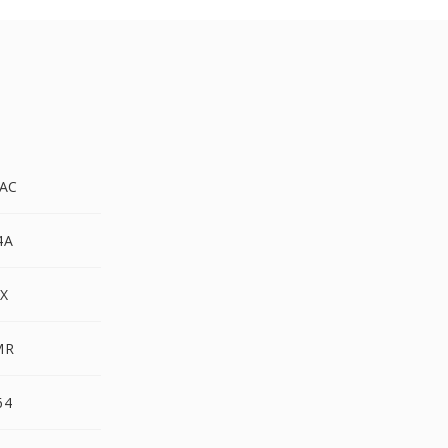
AC
4A
X
MR
64