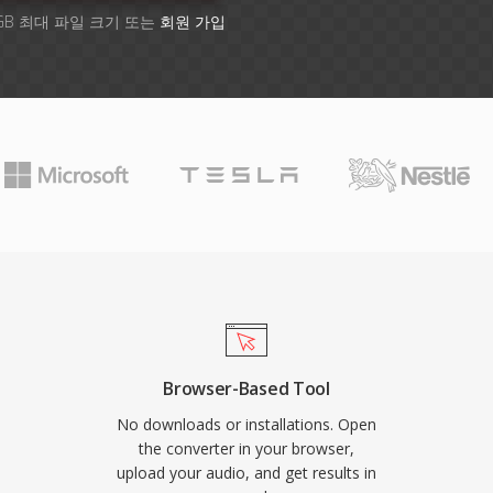
GB 최대 파일 크기 또는
회원 가입
Browser-Based Tool
No downloads or installations. Open
the converter in your browser,
upload your audio, and get results in