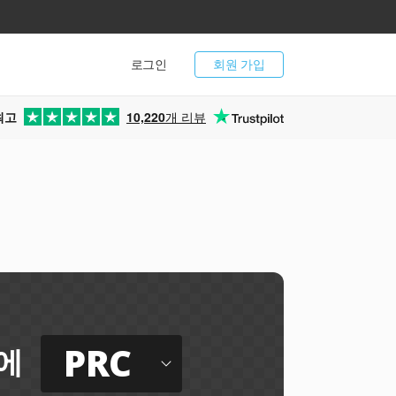
로그인
회원 가입
최고
10,220
개 리뷰
PRC
에