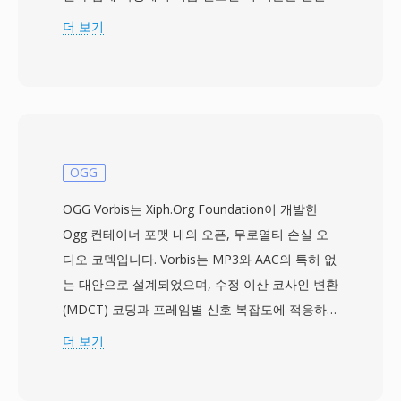
으로 768 kbps~1.5 Mbps 비트레이트로 최대 5.1
더 보기
이산 채널의 서라운드 사운드를 전달합니다. 공격
적인 심리음향 모델링에 의존하는 경쟁 코덱과 달
리, DTS는 각 채널에 더 높은 데이터 예산을 할당
하여 더 세밀한 공간 디테일과 저수준 다이내믹스
를 보존합니다. 이 포맷은 서브밴드 ADPCM과 벡
터 양자화를 사용하여 인코딩하며, 풍부한 음장을
OGG
생성합니다. 확장 버전인 DTS-HD Master Audio
OGG Vorbis는 Xiph.Org Foundation이 개발한
는 24비트/192 kHz까지 비트 단위 정확도를 위한
Ogg 컨테이너 포맷 내의 오픈, 무로열티 손실 오
무손실 확장 레이어를 추가합니다. 주요 강점으로
디오 코덱입니다. Vorbis는 MP3와 AAC의 특허 없
는 AV 리시버, 게임 콘솔, 차량 인포테인먼트 시스
는 대안으로 설계되었으며, 수정 이산 코사인 변환
템에 걸친 광범위한 하드웨어 채택, 그리고 디스크
(MDCT) 코딩과 프레임별 신호 복잡도에 적응하
나 스트림의 경미한 결함을 숨기는 강력한 오류 은
는 가변 비트레이트 인코딩을 사용합니다. 블라인
더 보기
닉이 있습니다. 물리적 미디어나 고급 스트리밍을
드 청취 테스트에서 Vorbis는 특히 96~192 kbps
위한 서라운드 사운드 콘텐츠 작업에 DTS는 스튜
범위에서 MP3와 동등하거나 이를 능가하는 지각
디오 믹스에서 거실까지의 검증된 경로를 제공합