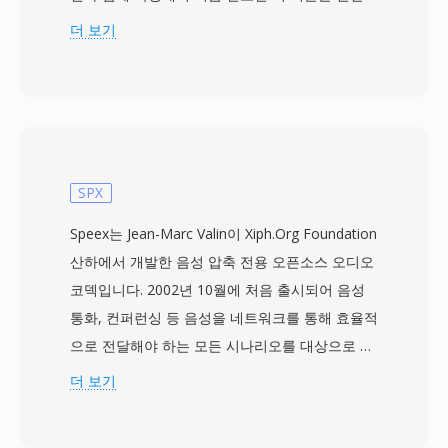
으로 768 kbps~1.5 Mbps 비트레이트로 최대 5.1
더 보기
이산 채널의 서라운드 사운드를 전달합니다. 공격
적인 심리음향 모델링에 의존하는 경쟁 코덱과 달
리, DTS는 각 채널에 더 높은 데이터 예산을 할당
하여 더 세밀한 공간 디테일과 저수준 다이내믹스
를 보존합니다. 이 포맷은 서브밴드 ADPCM과 벡
터 양자화를 사용하여 인코딩하며, 풍부한 음장을
SPX
생성합니다. 확장 버전인 DTS-HD Master Audio
Speex는 Jean-Marc Valin이 Xiph.Org Foundation
는 24비트/192 kHz까지 비트 단위 정확도를 위한
산하에서 개발한 음성 압축 전용 오픈소스 오디오
무손실 확장 레이어를 추가합니다. 주요 강점으로
코덱입니다. 2002년 10월에 처음 출시되어 음성
는 AV 리시버, 게임 콘솔, 차량 인포테인먼트 시스
통화, 컨퍼런싱 등 음성을 네트워크를 통해 효율적
템에 걸친 광범위한 하드웨어 채택, 그리고 디스크
으로 전달해야 하는 모든 시나리오를 대상으로 합
나 스트림의 경미한 결함을 숨기는 강력한 오류 은
니다. SPX 파일은 Speex 인코딩 오디오를 Ogg 컨
더 보기
닉이 있습니다. 물리적 미디어나 고급 스트리밍을
테이너에 래핑하여, 코덱의 음성 최적화와 Ogg의
위한 서라운드 사운드 콘텐츠 작업에 DTS는 스튜
스트리밍 기능을 결합합니다. 협대역 8 kHz, 광대
디오 믹스에서 거실까지의 검증된 경로를 제공합