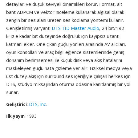
detayları ve düşük seviyeli dinamikleri korur. Format, alt
bant ADPCM ve vektör niceleme kullanarak algısal olarak
zengin bir ses alanı üreten ses kodlama yöntemi kullanır.
Genişletilmiş varyantı
DTS-HD Master Audio
, 24 bit/192
kHz'e kadar bit düzeyinde doğruluk için kayıpsız uzantı
katmanı ekler. Öne çıkan güçlü yönleri arasında AV alıcıları,
oyun konsolları ve araç bilgi-eğlence sistemlerinde geniş
donanım benimsemesi ile küçük disk veya akış hatalarını
maskeleyen güçlü hata gizleme yer alır. Fiziksel medya veya
üst düzey akış için surround ses içeriğiyle çalışan herkes için
DTS, stüdyo miksajından oturma odasına kanıtlanmış bir yol
sunar.
Geliştirici
:
DTS, Inc.
İlk yayın
: 1993