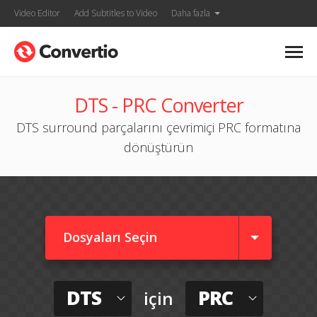
Video Editor
Add Subtitles to Video
Daha fazla
DTS - PRC Converter
DTS surround parçalarını çevrimiçi PRC formatına
dönüştürün
Dosyaları Seçin
DTS
PRC
için