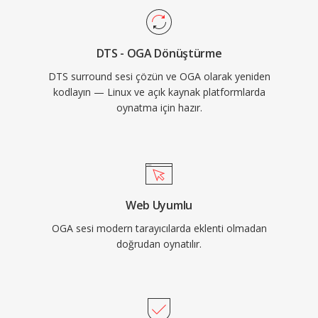
yorum üst verilerini destekler. OGA, Firefox,
Chromium tabanlı tarayıcılar, VLC ve çoğu Linux
DTS - OGA Dönüştürme
masaüstü ortamında yerel olarak oynatılarak
DTS surround sesi çözün ve OGA olarak yeniden
web ses dağıtımı ve arşivleme iş akışları için
kodlayın — Linux ve açık kaynak platformlarda
pratik bir seçenek sunar.
oynatma için hazır.
Web Uyumlu
OGA sesi modern tarayıcılarda eklenti olmadan
doğrudan oynatılır.