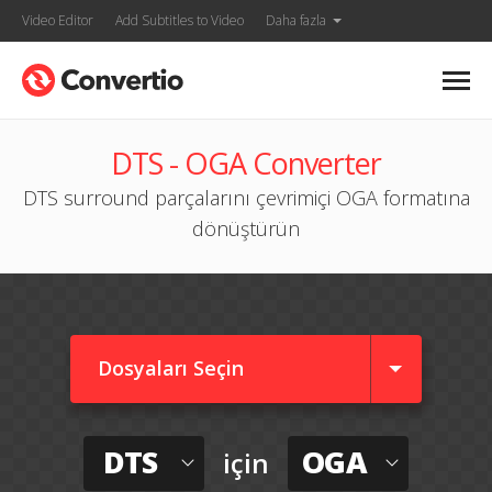
Video Editor
Add Subtitles to Video
Daha fazla
DTS - OGA Converter
DTS surround parçalarını çevrimiçi OGA formatına
dönüştürün
Dosyaları Seçin
DTS
OGA
için