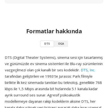
Formatlar hakkında
DTS
OGA
DTS (Digital Theater Systems), sinema sesi için tasarlanmış
ve günümüzde ev sinema sistemleri ile Blu-ray sürümlerinin
vazgeçilmezi olan çok kanallı bir ses kodekidir.
DTS, Inc.
tarafından geliştirilen ve 1993'te Jurassic Park filmiyle
birlikte i̇lk kez sinemada tanıtılan bu teknoloji, genellikle 768
kbps ile 1,5 Mbps arasında bit hızlarında 5.1 kanala kadar
ayrık surround ses sunar. Agresif psikoakustik
modellemeye dayanan rakip kodeklerin aksine DTS, her
kanala daha yüksek veri bütçesi ayırarak daha i̇nce uzamsal