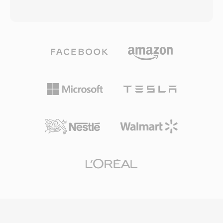
alıcıları, oyun konsolları ve araç bilgi-eğlence
olarak OGA dosyaları Vorbis, FLAC, Speex veya
sistemlerinde geniş donanım benimsemesi ile
Opus ile kodlanmış ses taşıyabilir — kapsayıcı
küçük disk veya akış hatalarını maskeleyen
kodek bağımsızdır ve zincirleme mantıksal bit
güçlü hata gizleme yer alır. Fiziksel medya veya
akışları ile granül tabanlı arama desteği sunan
üst düzey akış için surround ses içeriğiyle
bir taşıma sarmalayıcısı olarak işlev görür.
çalışan herkes için DTS, stüdyo miksajından
OGA&#039;nın bir avantajı birlikte
oturma odasına kanıtlanmış bir yol sunar.
çalışabilirliğidir: .oga uzantısıyla karşılaşan
uygulamalar video parçaları aramadan yalnızca
ses oynatma için optimize edebilir, bu da daha
hızlı yükleme süreleri ve daha düşük bellek
kullanımı sağlar. Ogg kapsayıcısı ve ilişkili
kodekleri tamamen açık kaynak ve telifsiz
olduğundan OGA, tescilli formatları etkileyen
patent lisanslama karmaşıklıklarından kaçınır.
Format, sanatçı, albüm ve parça bilgilerini
standart bir şekilde etiketlemek için Vorbis