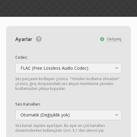
Ayarlar
Gelişmiş
Codec:
FLAC (Free Lossless Audio Codec)
Ses parçasını kodlayan çözücü. "Yeniden kodlama olmadan"
çözücü, giriş dosyasındaki ses akışını mümkünse yeniden
kodlamadan çıktıya kopyalar.
Ses Kanalları:
Otomatik (Değişiklik yok)
Ses kanalı sayısını ayarlayın. Bu ayar en çok kanalları
downmixlerken kullanışlıdır (örn. 5,1'den stereo'ya).