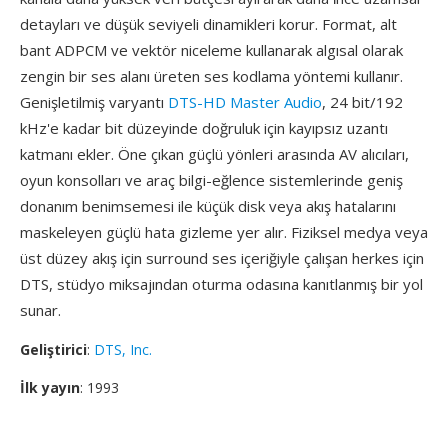
detayları ve düşük seviyeli dinamikleri korur. Format, alt
bant ADPCM ve vektör niceleme kullanarak algısal olarak
zengin bir ses alanı üreten ses kodlama yöntemi kullanır.
Genişletilmiş varyantı
DTS-HD Master Audio
, 24 bit/192
kHz'e kadar bit düzeyinde doğruluk için kayıpsız uzantı
katmanı ekler. Öne çıkan güçlü yönleri arasında AV alıcıları,
oyun konsolları ve araç bilgi-eğlence sistemlerinde geniş
donanım benimsemesi ile küçük disk veya akış hatalarını
maskeleyen güçlü hata gizleme yer alır. Fiziksel medya veya
üst düzey akış için surround ses içeriğiyle çalışan herkes için
DTS, stüdyo miksajından oturma odasına kanıtlanmış bir yol
sunar.
Geliştirici
:
DTS, Inc.
İlk yayın
: 1993