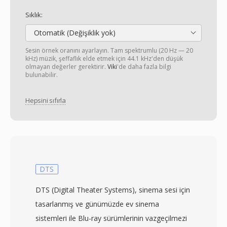
Sıklık:
Otomatik (Değişiklik yok)
Sesin örnek oranını ayarlayın. Tam spektrumlu (20 Hz — 20
kHz) müzik, şeffaflık elde etmek için 44.1 kHz'den düşük
olmayan değerler gerektirir.
Viki
'de daha fazla bilgi
bulunabilir.
Hepsini sıfırla
DTS
DTS (Digital Theater Systems), sinema sesi için
tasarlanmış ve günümüzde ev sinema
sistemleri ile Blu-ray sürümlerinin vazgeçilmezi