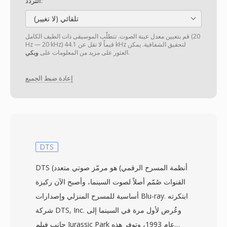
التردد:
تلقائي (لا تغيير)
قم بتعيين معدل عينة الصوت. تتطلّب الموسيقى ذات الطيف الكامل (20
Hz — 20 kHz) قيماً لا تقل عن 44.1 kHz لتحقيق الشفافية. يمكن
.
العثور على مزيد من المعلومات على
ويكي
إعادة ضبط الجميع
DTS
DTS (أنظمة المسرح الرقمي) هو مرمّز صوتي متعدد
القنوات صُمّم أصلاً لصوت السينما، وأصبح الآن ركيزة
أساسية للمسرح المنزلي وإصدارات Blu-ray. ابتكرته
شركة DTS, Inc. وعُرض لأول مرة في السينما إلى
جانب فيلم Jurassic Park عام 1993، وتوفر هذه