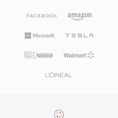
تدفقات منطقية متسلسلة وبحثاً مبنياً على الحبيبات.
DTS مساراً مثبتاً من مزيج الاستوديو إلى غرفة
من فوائد OGA قابلية التشغيل المتبادل: التطبيقات
المعيشة.
التي تواجه امتداد .oga يمكنها تحسين التشغيل للصوت
فقط دون فحص وجود مسارات فيديو، مما يؤدي إلى
أوقات تحميل أسرع واستخدام ذاكرة أقل. نظراً لأن
حاوية Ogg ومرمّزاتها المرتبطة مفتوحة المصدر
وخالية من الرسوم بالكامل، يتجنب OGA تعقيدات
ترخيص براءات الاختراع التي تؤثر على التنسيقات
الخاصة. يدعم التنسيق البيانات الوصفية عبر تعليقات
Vorbis لوسم الفنان والألبوم ومعلومات المسار
بطريقة موحدة. يُشغَّل OGA أصلياً في Firefox
والمتصفحات القائمة على Chromium وVLC ومعظم
بيئات سطح مكتب Linux، مما يجعله خياراً عملياً
لتوزيع الصوت عبر الويب وسير عمل الأرشفة.