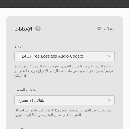
الإعدادات
متقدّمة
ترميز:
FLAC (Free Lossless Audio Codec)
برنامج الترميز لترميز المسار الصوتي. يقوم برنامج الترميز "بدون إعادة
ترميز" بنسخ دفق الصوت من ملف الإدخال إلى الإخراج دون إعادة ترميز
إن أمكن.
قنوات الصوت:
تلقائي (لا تغيير)
قم بتعيين عدد القنوات الصوتية. يكون هذا الإعداد أكثر فائدة عند اختزال
القنوات (على سبيل المثال، من 5.1 إلى ستيريو).