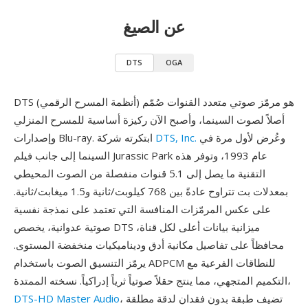
عن الصيغ
DTS
OGA
DTS (أنظمة المسرح الرقمي) هو مرمّز صوتي متعدد القنوات صُمّم
أصلاً لصوت السينما، وأصبح الآن ركيزة أساسية للمسرح المنزلي
وعُرض لأول مرة في
DTS, Inc.
وإصدارات Blu-ray. ابتكرته شركة
السينما إلى جانب فيلم Jurassic Park عام 1993، وتوفر هذه
التقنية ما يصل إلى 5.1 قنوات منفصلة من الصوت المحيطي
بمعدلات بت تتراوح عادةً بين 768 كيلوبت/ثانية و1.5 ميغابت/ثانية.
على عكس المرمّزات المنافسة التي تعتمد على نمذجة نفسية
صوتية عدوانية، يخصص DTS ميزانية بيانات أعلى لكل قناة،
محافظاً على تفاصيل مكانية أدق وديناميكيات منخفضة المستوى.
يرمّز التنسيق الصوت باستخدام ADPCM للنطاقات الفرعية مع
التكميم المتجهي، مما ينتج حقلاً صوتياً ثرياً إدراكياً. نسخته الممتدة،
، تضيف طبقة بدون فقدان لدقة مطلقة
DTS-HD Master Audio