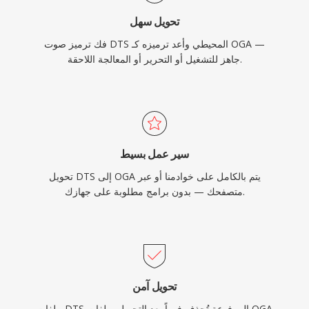
تحويل سهل
فك ترميز صوت DTS المحيطي وأعد ترميزه كـ OGA —
جاهز للتشغيل أو التحرير أو المعالجة اللاحقة.
سير عمل بسيط
تحويل DTS إلى OGA يتم بالكامل على خوادمنا أو عبر
متصفحك — بدون برامج مطلوبة على جهازك.
تحويل آمن
ملفات DTS المرفوعة تُحذف فوراً بعد التحويل. ملفات OGA