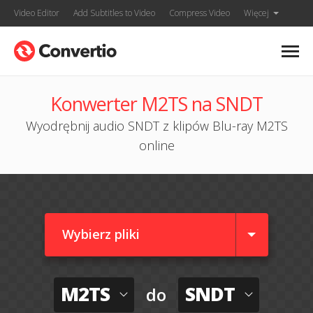
Video Editor
Add Subtitles to Video
Compress Video
Więcej
Konwerter M2TS na SNDT
Wyodrębnij audio SNDT z klipów Blu-ray M2TS
online
Wybierz pliki
M2TS
SNDT
do