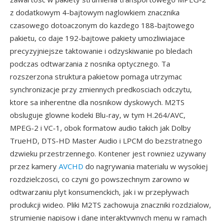
z dodatkowym 4-bajtowym naglowkiem znacznika
czasowego dotoaczonym do kazdego 188-bajtowego
pakietu, co daje 192-bajtowe pakiety umozliwiajace
precyzyjniejsze taktowanie i odzyskiwanie po bledach
podczas odtwarzania z nosnika optycznego. Ta
rozszerzona struktura pakietow pomaga utrzymac
synchronizacje przy zmiennych predkosciach odczytu,
ktore sa inherentne dla nosnikow dyskowych. M2TS
obsluguje glowne kodeki Blu-ray, w tym H.264/AVC,
MPEG-2 i VC-1, obok formatow audio takich jak Dolby
TrueHD, DTS-HD Master Audio i LPCM do bezstratnego
dzwieku przestrzennego. Kontener jest rowniez uzywany
przez kamery
AVCHD
do nagrywania materialu w wysokiej
rozdzielczosci, co czyni go powszechnym zarowno w
odtwarzaniu plyt konsumenckich, jak i w przepływach
produkcji wideo. Pliki M2TS zachowuja znaczniki rozdzialow,
strumienie napisow i dane interaktywnych menu w ramach