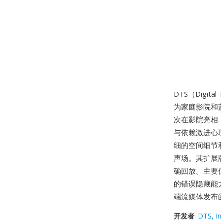
DTS（Digi
为家庭影院和
次在影院亮相，
与依赖激进心
细的空间细节
声场。其扩展
确回放。主要
的错误隐藏能
端流媒体发布
开发者
:
DTS, In