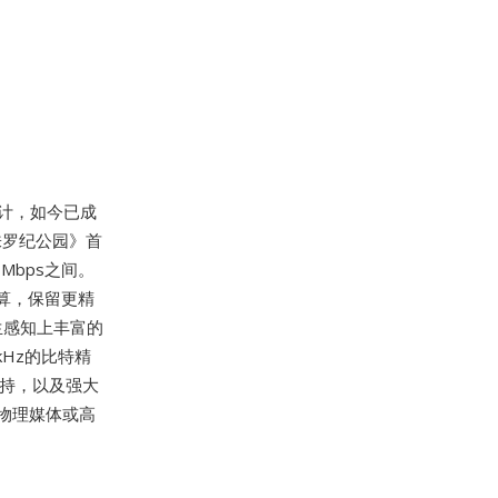
响设计，如今已成
侏罗纪公园》首
Mbps之间。
算，保留更精
生感知上丰富的
kHz的比特精
支持，以及强大
物理媒体或高