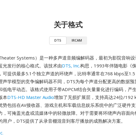
关于格式
DTS
IRCAM
tal Theater Systems）是一种多声道音频编解码器，最初为影院音
蓝光发行的核心格式。该技术由
DTS, Inc.
构思，1993年伴随电影《
可提供最多5.1个独立声道的环绕声，比特率通常在768 kbps至1.5 
理声学模型的竞争编解码器不同，DTS为每个声道分配更高的数据预
和低电平动态。该格式使用子带ADPCM结合矢量量化进行编码，产
版本
DTS-HD Master Audio
增加了无损扩展层，支持高达24位/192 
优势包括在AV接收器、游戏主机和车载信息娱乐系统中的广泛硬件
力，可掩盖光盘或流媒体中的轻微故障。对于需要将环绕声内容面向
的用户，DTS提供了从录音棚混音到客厅播放的成熟解决方案。
c.