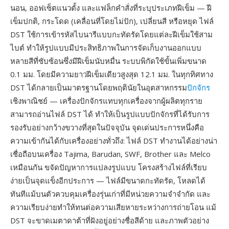
นอน, ออฟเซ็ตแนวตั้ง และแฟล็กคำสั่งที่ระบุประเภทฝีเข็ม — ฝี
เข็มปกติ, กระโดด (เคลื่อนที่โดยไม่ปัก), เปลี่ยนสี หรือหยุด ไฟล์
DST ใช้การเข้ารหัสไบนารีแบบกะทัดรัดโดยแต่ละฝีเข็มใช้สาม
ไบต์ ทำให้รูปแบบมีประสิทธิภาพในการจัดเก็บงานออกแบบ
หลายสีที่ซับซ้อนซึ่งมีฝีเข็มนับหมื่น ระบบพิกัดใช้ขั้นเพิ่มขนาด
0.1 มม. โดยมีความยาวฝีเข็มเดียวสูงสุด 12.1 มม. ในทุกทิศทาง
DST ได้กลายเป็นมาตรฐานโดยพฤตินัยในอุตสาหกรรม
ปักจักร
เชิงพาณิชย์ — เครื่องปักจักรแทบทุกเครื่องจากผู้ผลิตทุกราย
สามารถอ่านไฟล์ DST ได้ ทำให้เป็นรูปแบบปักจักรที่ได้รับการ
รองรับอย่างกว้างขวางที่สุดในปัจจุบัน จุดเด่นประการหนึ่งคือ
ความเข้ากันได้กับเครื่องอย่างทั่วถึง: ไฟล์ DST ทำงานได้อย่างน่า
เชื่อถือบนเครื่อง Tajima, Barudan, SWF, Brother และ Melco
เหมือนกัน ขจัดปัญหาการแปลงรูปแบบ โครงสร้างไฟล์ที่เรียบ
ง่ายเป็นจุดแข็งอีกประการ — ไฟล์มีขนาดกะทัดรัด, โหลดได้
ทันทีแม้บนตัวควบคุมเครื่องรุ่นเก่าที่มีหน่วยความจำจำกัด และ
ความเรียบง่ายทำให้ทนต่อความเสียหายระหว่างการถ่ายโอน แม้
DST จะขาดเมตาดาต้าที่ฝังอยู่อย่างชื่อสีด้าย และภาพตัวอย่าง