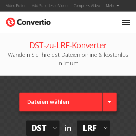
Video Editor
Add Subtitles to Video
Compress Video
Mehr
DST-zu-LRF-Konverter
Wandeln Sie Ihre dst-Dateien online & kostenlos
in lrf um
Dateien wählen
DST
LRF
in