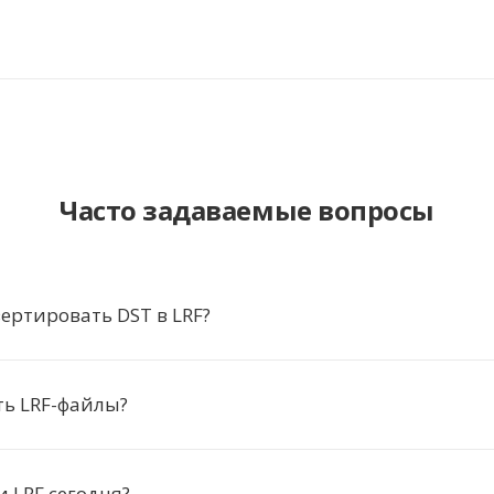
Часто задаваемые вопросы
ертировать DST в LRF?
ть LRF-файлы?
и LRF сегодня?