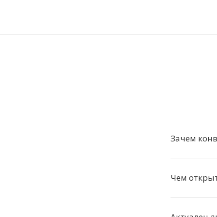
Зачем конв
Чем откры
Актуален л