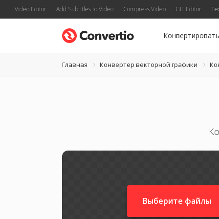
Video Editor
Add Subtitles to Video
Compress Video
GIF Editor
Te
Конвертироват
Главная
Конвертер векторной графики
Ко
Ко
Выберите файлы