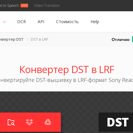
xt to Speech
Video Translator
ь
OCR
API
Стоимость
Help
Отлично
нвертер DST
DST в LRF
Конвертер DST в LRF
нвертируйте DST-вышивку в LRF-формат Sony Rea
DST