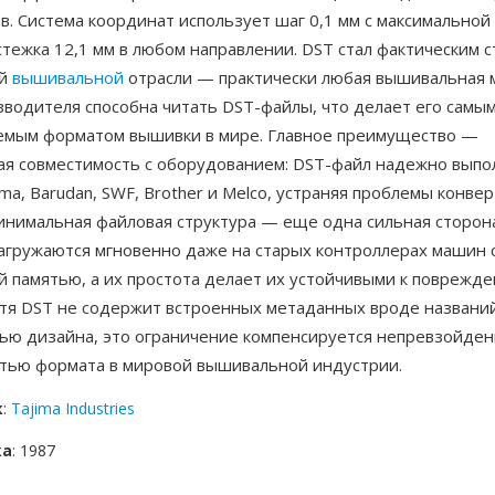
в. Система координат использует шаг 0,1 мм с максимальной
тежка 12,1 мм в любом направлении. DST стал фактическим 
ой
вышивальной
отрасли — практически любая вышивальная
зводителя способна читать DST-файлы, что делает его самы
мым форматом вышивки в мире. Главное преимущество —
ая совместимость с оборудованием: DST-файл надежно выпо
ma, Barudan, SWF, Brother и Melco, устраняя проблемы конве
инимальная файловая структура — еще одна сильная сторон
загружаются мгновенно даже на старых контроллерах машин 
й памятью, а их простота делает их устойчивыми к поврежд
отя DST не содержит встроенных метаданных вроде названи
вью дизайна, это ограничение компенсируется непревзойде
тью формата в мировой вышивальной индустрии.
к
:
Tajima Industries
ка
: 1987