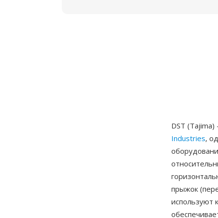
DST (Tajima
Industries
, о
оборудовани
относительн
горизонталь
прыжок (пер
используют к
обеспечивае