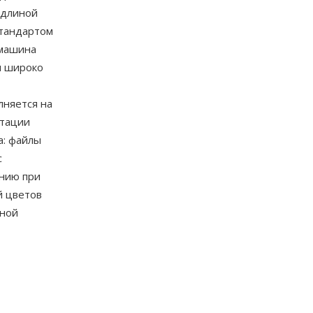
 длиной
стандартом
 машина
м широко
лняется на
ртации
а: файлы
с
ению при
й цветов
нной