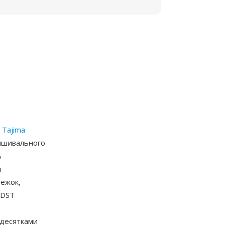
й
Tajima
ышивального
ь
т
ежок,
 DST
 десятками