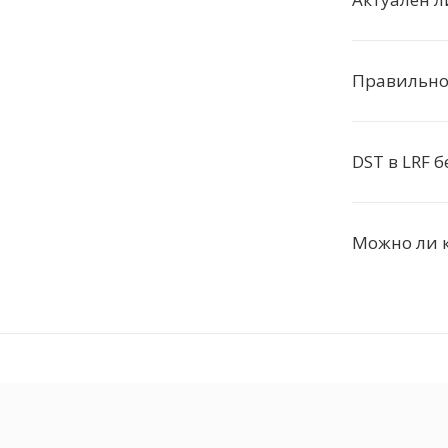
Правильно
DST в LRF 
Можно ли к