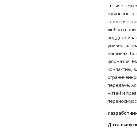
тысяч стежко
одиночного с
коммерческ
любого прои
поддерживае
универсальн
машинах Taji
форматов. М
компактны, 
ограниченно
передаче. Х
нитей и пре
переносимос
Разработчи
Дата выпус