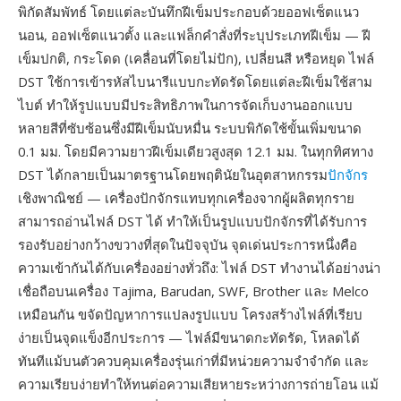
พิกัดสัมพัทธ์ โดยแต่ละบันทึกฝีเข็มประกอบด้วยออฟเซ็ตแนว
นอน, ออฟเซ็ตแนวตั้ง และแฟล็กคำสั่งที่ระบุประเภทฝีเข็ม — ฝี
เข็มปกติ, กระโดด (เคลื่อนที่โดยไม่ปัก), เปลี่ยนสี หรือหยุด ไฟล์
DST ใช้การเข้ารหัสไบนารีแบบกะทัดรัดโดยแต่ละฝีเข็มใช้สาม
ไบต์ ทำให้รูปแบบมีประสิทธิภาพในการจัดเก็บงานออกแบบ
หลายสีที่ซับซ้อนซึ่งมีฝีเข็มนับหมื่น ระบบพิกัดใช้ขั้นเพิ่มขนาด
0.1 มม. โดยมีความยาวฝีเข็มเดียวสูงสุด 12.1 มม. ในทุกทิศทาง
DST ได้กลายเป็นมาตรฐานโดยพฤตินัยในอุตสาหกรรม
ปักจักร
เชิงพาณิชย์ — เครื่องปักจักรแทบทุกเครื่องจากผู้ผลิตทุกราย
สามารถอ่านไฟล์ DST ได้ ทำให้เป็นรูปแบบปักจักรที่ได้รับการ
รองรับอย่างกว้างขวางที่สุดในปัจจุบัน จุดเด่นประการหนึ่งคือ
ความเข้ากันได้กับเครื่องอย่างทั่วถึง: ไฟล์ DST ทำงานได้อย่างน่า
เชื่อถือบนเครื่อง Tajima, Barudan, SWF, Brother และ Melco
เหมือนกัน ขจัดปัญหาการแปลงรูปแบบ โครงสร้างไฟล์ที่เรียบ
ง่ายเป็นจุดแข็งอีกประการ — ไฟล์มีขนาดกะทัดรัด, โหลดได้
ทันทีแม้บนตัวควบคุมเครื่องรุ่นเก่าที่มีหน่วยความจำจำกัด และ
ความเรียบง่ายทำให้ทนต่อความเสียหายระหว่างการถ่ายโอน แม้