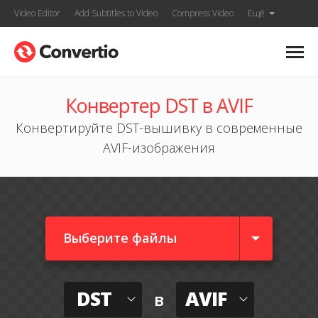
Video Editor
Add Subtitles to Video
Compress Video
Ещё
Конвертер DST в AVIF
Конвертируйте DST-вышивку в современные
AVIF-изображения
Выберите файлы
DST
AVIF
в