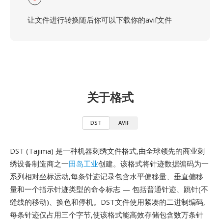
让文件进行转换随后你可以下载你的avif文件
关于格式
DST
AVIF
DST (Tajima) 是一种机器刺绣文件格式,由全球领先的商业刺
绣设备制造商之一
田岛工业
创建。该格式将针迹数据编码为一
系列相对坐标运动,每条针迹记录包含水平偏移量、垂直偏移
量和一个指示针迹类型的命令标志 — 包括普通针迹、跳针(不
缝线的移动)、换色和停机。DST文件使用紧凑的二进制编码,
每条针迹仅占用三个字节,使该格式能高效存储包含数万条针