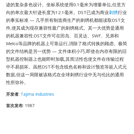
迹的复杂多色设计。坐标系统使用0.1毫米为增量单位,任意方
向的单次最大针迹长度为12.1毫米。DST已成为商业
刺绣
行业
的事实标准 — 几乎所有制造商生产的刺绣机都能读取DST文
件,使其成为现存兼容性最广的刺绣格式。其一大优势是通用
的机器兼容性:DST文件可在田岛、百灵达、SWF、兄弟和
Melco等品牌的机器上可靠运行,消除了格式转换的顾虑。极简
的文件结构是另一优势 — 文件体积小巧,即使在内存有限的旧
型机器控制器上也能即时加载,其简洁性也使文件在传输过程
中不易损坏。虽然DST不包含线色名称和设计预览等嵌入式元
数据,但这一局限被该格式在全球刺绣行业中无与伦比的通用
性所弥补。
开发者
:
Tajima Industries
首次发布
: 1987