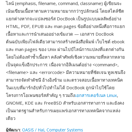
ไลน์ (emphasis, filename, command, classname) ผู้เขียนจะ
เน้นเขียนเนื้อหาตามความหมายมากกว่ารูปลักษณ์ โดยสไตล์ชีต
แยกต่างหากจะแปลงซอร์ส DocBook เป็นรูปแบบผลลัพธ์อย่าง
HTML, PDF, EPUB และ man pages ข้อดีอย่างหนึ่งคือการแยก
เนื้อหาและการนำเสนออย่างเข้มงวด — เอกสาร DocBook
ต้นฉบับเพียงไฟล์เดียวสามารถสร้างหนังสือพิมพ์ เว็บไซต์ ebook
และ man pages ของ Unix ผ่านไปป์ไลน์การแปลงที่แตกต่างกัน
โดยไม่ต้องทำซ้ำเนื้อหา คลังคำศัพท์เชิงความหมายที่หลากหลาย
เป็นจุดแข็งอีกประการ: เนื่องจากอิลิเมนต์อย่าง <command>,
<filename> และ <errorcode> มีความหมายที่ชัดเจน ทูลเชนจึง
สามารถจัดทำดัชนี อ้างอิงข้าม และตรวจสอบเนื้อหาทางเทคนิค
ในแบบที่มาร์กอัปทั่วไปทำไม่ได้ DocBook ถูกนำไปใช้โดย
โครงการโอเพนซอร์สสำคัญ ๆ รวมถึง
เอกสารเคอร์เนล Linux
,
GNOME, KDE และ FreeBSD สำหรับเอกสารทางการ และยังคง
เป็นมาตรฐานสำหรับการเผยแพร่เอกสารทางเทคนิคจากแหล่ง
เดียว
ผู้พัฒนา
:
OASIS / HaL Computer Systems