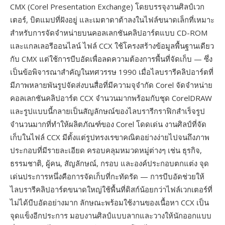
CMX (Corel Presentation Exchange) โดยบรรจุงานศิลป์เวก
เตอร์, บิตแมปที่ฝังอยู่ และเมตาดาต้าลงในไฟล์ขนาดเล็กที่เหมาะ
สำหรับการจัดจำหน่ายบนคอลเลกชันคลิปอาร์ตแบบ CD-ROM
และแกลเลอรีออนไลน์ ไฟล์ CCX ใช้โครงสร้างข้อมูลพื้นฐานเดียว
กับ CMX แต่ใช้การบีบอัดเพื่อลดความต้องการพื้นที่จัดเก็บ — ซึ่ง
เป็นข้อพิจารณาสำคัญในทศวรรษ 1990 เมื่อไลบรารีคลิปอาร์ตที่
มีภาพหลายพันรูปจัดส่งบนสื่อที่มีความจุจำกัด Corel จัดจำหน่าย
คอลเลกชันคลิปอาร์ต CCX จำนวนมากพร้อมกับชุด CorelDRAW
และรูปแบบนี้กลายเป็นสัญลักษณ์ของไลบรารีกราฟิกสำเร็จรูป
จำนวนมากที่ทำให้ผลิตภัณฑ์ของ Corel โดดเด่น งานศิลป์ที่จัด
เก็บในไฟล์ CCX มีตั้งแต่รูปทรงเรขาคณิตอย่างง่ายไปจนถึงภาพ
ประกอบที่มีรายละเอียด ครอบคลุมหมวดหมู่ต่างๆ เช่น ธุรกิจ,
ธรรมชาติ, ผู้คน, สัญลักษณ์, กรอบ และองค์ประกอบตกแต่ง จุด
เด่นประการหนึ่งคือการจัดเก็บที่กะทัดรัด — การบีบอัดช่วยให้
ไลบรารีคลิปอาร์ตขนาดใหญ่ใช้พื้นที่ดิสก์น้อยกว่าไฟล์เวกเตอร์ที่
ไม่ได้บีบอัดอย่างมาก ลักษณะพร้อมใช้งานของเนื้อหา CCX เป็น
จุดแข็งอีกประการ มอบงานศิลป์แบบลากและวางให้นักออกแบบ