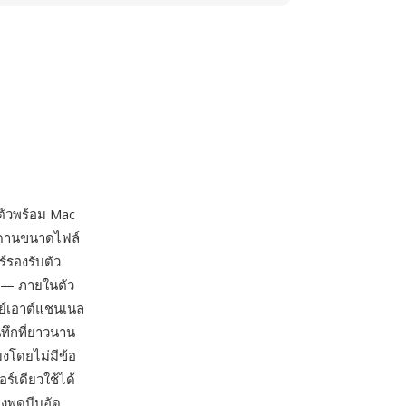
ตัวพร้อม Mac
เพดานขนาดไฟล์
์รองรับตัว
 — ภายในตัว
ลย์เอาต์แชนเนล
ทึกที่ยาวนาน
งโดยไม่มีข้อ
์เดียวใช้ได้
งพูดบีบอัด