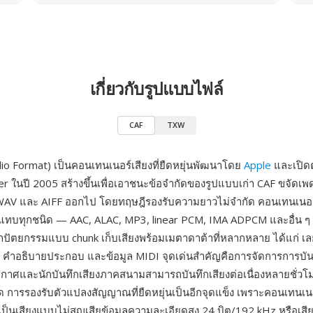
เกี่ยวกับรูปแบบไฟล์
CAF
TXW
io Format) เป็นคอนเทนเนอร์เสียงที่ยืดหยุ่นพัฒนาโดย
Apple
และเปิด
er ในปี 2005 สร้างขึ้นเพื่อเอาชนะข้อจำกัดของรูปแบบเก่า CAF ขจัด
 WAV และ AIFF ออกไป โดยทฤษฎีรองรับความยาวไม่จำกัด คอนเทนเนอร
บทุกชนิด — AAC, ALAC, MP3, linear PCM, IMA ADPCM และอื่น ๆ
สถาปัตยกรรมแบบ chunk เก็บเสียงพร้อมเมตาดาต้าที่หลากหลาย ได้แก่ เ
กอร์ คำอธิบายประกอบ และข้อมูล MIDI จุดเด่นสำคัญคือการจัดการการบัน
กาศและนักบันทึกเสียงภาคสนามสามารถบันทึกเสียงต่อเนื่องหลายชั่วโม
 การรองรับตัวแปลงสัญญาณที่ยืดหยุ่นเป็นอีกจุดแข็ง เพราะคอนเทนเนอร
ะเป็นเสียงแบบไม่สูญเสียข้อมูลความละเอียดสูง 24 บิต/192 kHz หรือเสีย