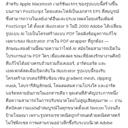
สำหรับ Apple Macintosh เวอร์ชันแรกๆ ของรูปแบบนี้สร้างขึ้น
บนภาษา PostScript โดยแต่ละไฟล์เป็นเอกสาร EPS ที่สมบูรณ์
ซึ่งสามารถวางในเลย์เอาต์อื่นและประมวลผลโดยเครื่องพิมพ์
PostScript ได้ ตั้งแต่ Illustrator 9 ในปี 2000 Adobe ได้เปลี่ยน
รูปแบบ AI ไปเป็นโครงสร้างแบบ PDF โดยฝังข้อมูลการแก้ไข
เฉพาะของ Illustrator ภายใน PDF wrapper ที่ถูกต้อง —
ลักษณะสองด้านนี้หมายความว่าไฟล์ AI สมัยใหม่สามารถเปิดใน
โปรแกรมอ่าน PDF ใดๆ เพื่อแสดงผล ขณะที่ยังคงรักษางานศิลป์
ที่แก้ไขได้อย่างครบถ้วนรวมถึงเลเยอร์, อาร์ตบอร์ด และ
เอฟเฟกต์สดเมื่อเปิดกลับใน Illustrator รูปแบบนี้รองรับ
โครงสร้างเวกเตอร์ที่ซับซ้อน เช่น gradient mesh, clipping
mask, ไลบรารีสัญลักษณ์, โหมดผสมความโปร่งใส และอาร์ต
บอร์ดหลายอันภายในเอกสารเดียว จุดเด่นที่สำคัญประการหนึ่ง
คือความสามารถในการปรับขนาดโดยไม่สูญเสียคุณภาพ — งาน
ศิลป์คงความแม่นยำสมบูรณ์ในทุกขนาดตั้งแต่ favicon ไปจนถึง
ป้ายโฆษณา เพราะรูปทรงเรขาคณิตถูกกำหนดด้วยคณิตศาสตร์
ไม่ใช่พิกเซล การผสานรวมอย่างลึกซึ้งกับระบบนิเวศ Adobe