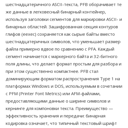
шестнадцатеричного ASCII-текста, PFB оборачивает те
же данные в легковесный бинарный контейнер,
используя заголовки сегментов для маркировки ASCII- и
бинарных областей. Зашифрованная секция контуров
глифов (eexec) сохраняется как сырые байты вместо
шестнадцатеричных символов, что уменьшает размер
файла примерно вдвое по сравнению с PFA. Каждый
сегмент начинается с маркерного байта и 32-битного
поля длины, что делает формат простым для разбора и
при этом существенно компактнее. PFB стал
доминирующим форматом распространения Type 1 на
платформах Windows и DOS, используемым в сочетании
с PFM (Printer Font Metrics) или AFM-файлами,
предоставляющими данные о ширине символов и
кернинге для компоновки текста. Преимущество —
эффективность хранения и передачи: бинарная
кодировка означает, что типичный текстовый шрифт