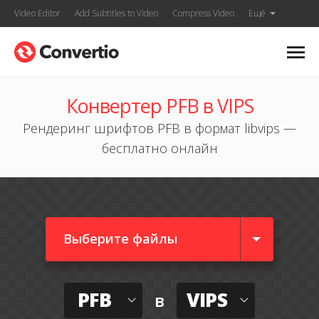
Video Editor
Add Subtitles to Video
Compress Video
Ещё
Конвертер PFB в VIPS
Рендеринг шрифтов PFB в формат libvips —
бесплатно онлайн
Выберите файлы
PFB
VIPS
в