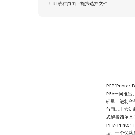
URL或在页面上拖拽选择文件.
PFB(Printer F
PFA一同推出
轻量二进制容器
节而非十六进
式解析简单且显
PFM(Prin
据。一个优势是