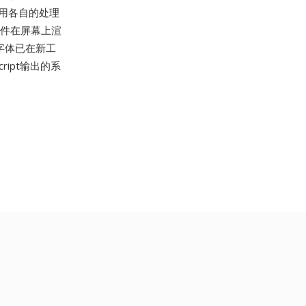
据,用各自的处理
FB文件在屏幕上渲
e字体已在新工
ript输出的系