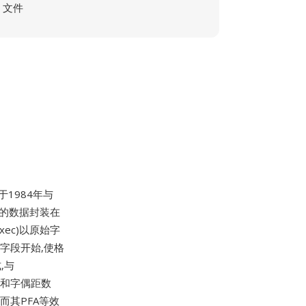
文件
1984年与
同的数据封装在
ec)以原始字
字段开始,使格
,与
宽度和字偶距数
而其PFA等效