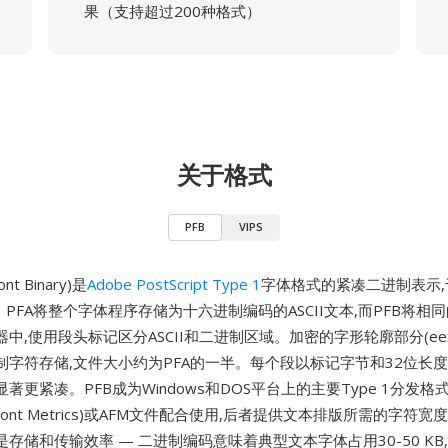
果（支持超过200种格式）
关于格式
PFB
VIPS
ont Binary)是
Adobe PostScript Type 1
字体格式的紧凑二进制表示,于
。PFA将整个字体程序存储为十六进制编码的ASCII文本,而PFB将相
中,使用段头标记区分ASCII和二进制区域。加密的字形轮廓部分(eex
制字符存储,文件大小约为PFA的一半。每个段以标记字节和32位长度
著更紧凑。PFB成为Windows和DOS平台上的主要Type 1分发格式
ter Font Metrics)或AFM文件配合使用,后者提供文本排版所需的字符
存储和传输效率 — 二进制编码意味着典型文本字体占用30-50 KB,